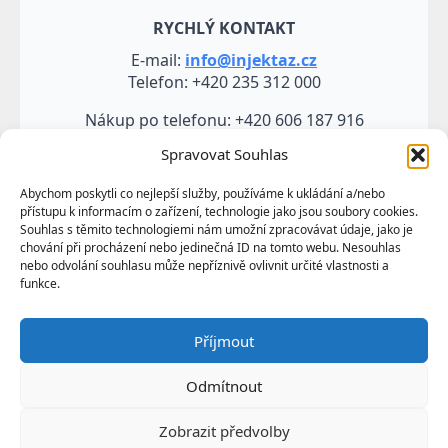
RYCHLÝ KONTAKT
E-mail:
info@injektaz.cz
Telefon: +420 235 312 000
Nákup po telefonu: +420 606 187 916
Spravovat Souhlas
Abychom poskytli co nejlepší služby, používáme k ukládání a/nebo
přístupu k informacím o zařízení, technologie jako jsou soubory cookies.
Souhlas s těmito technologiemi nám umožní zpracovávat údaje, jako je
chování při procházení nebo jedinečná ID na tomto webu. Nesouhlas
nebo odvolání souhlasu může nepříznivě ovlivnit určité vlastnosti a
funkce.
Veškeré údaje, zejména texty a fotografie uvedené na
Příjmout
těchto webových stránkách jsou výtvorem a
vlastnictvím společnosti TRUMF sanace s.r.o.
Odmítnout
představují její know-how a jako takové požívají
ochrany podle autorských práv a předpisů
Zobrazit předvolby
upravujících duševní vlastnictví.