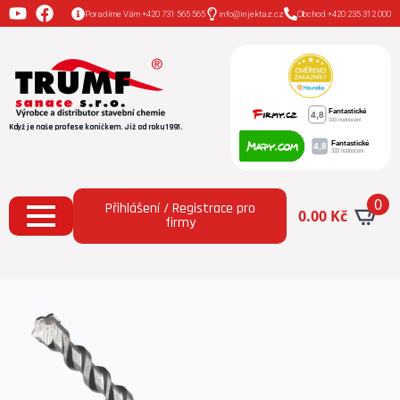
Poradíme Vám +420 731 565 565
info@injektaz.cz
Obchod +420 235 312 000
Když je naše profese koníčkem. Již od roku 1991.
0
Přihlášení / Registrace pro
0.00
Kč
firmy