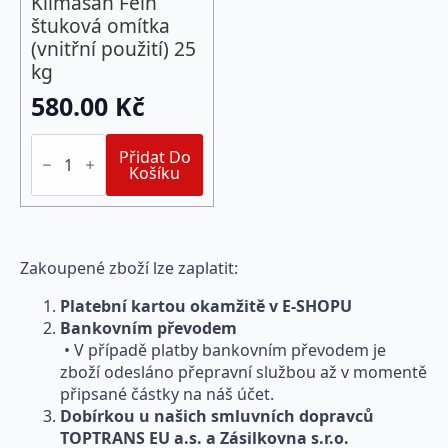
Klimasan Fein
štuková omítka
(vnitřní použití) 25
kg
580.00
Kč
Klimasan
Fein
Přidat Do
štuková
Košíku
omítka
(vnitřní
použití)
25
kg
Zakoupené zboží lze zaplatit:
množství
Platební kartou okamžitě v E-SHOPU
Bankovním převodem
• V případě platby bankovním převodem je
zboží odesláno přepravní službou až v momentě
připsané částky na náš účet.
Dobírkou u našich smluvních dopravců
TOPTRANS EU a.s. a Zásilkovna s.r.o.