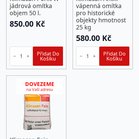
jádrová omítka
vápenná omítka
objem 50 l.
pro historické
objekty hmotnost
850.00
Kč
25 kg
580.00
Kč
Klimasan
Klimasan
Perlit
Přidat Do
Antik
Přidat Do
W
Košíku
vápenná
Košíku
jádrová
omítka
omítka
pro
objem
historické
50
objekty
l.
DOVEZEME
hmotnost
množství
25
na Vaší adresu
kg
množství