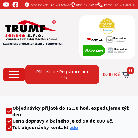
Poradíme Vám +420 731 565 565
info@injektaz.cz
Obchod +420 235 312 000
Když je naše profese koníčkem. Již od roku 1991.
0
Přihlášení / Registrace pro
0.00
Kč
firmy
Objednávky přijaté
do 12.30
hod. expedujeme týž
den
Cena dopravy a balného je od 90 do 600 Kč.
Tel. objednávky kontakt
zde