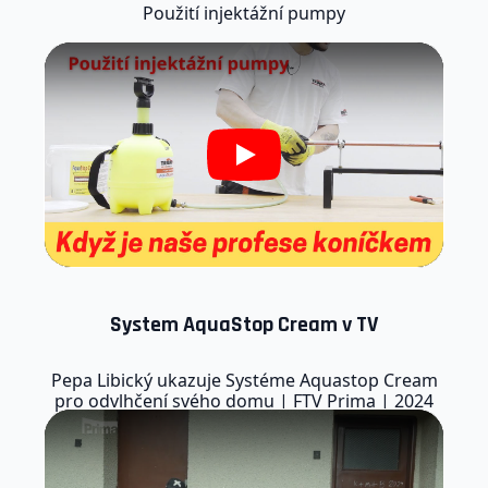
Použití injektážní pumpy
Play
System AquaStop Cream v TV
Pepa Libický ukazuje Systéme Aquastop Cream
pro odvlhčení svého domu | FTV Prima | 2024