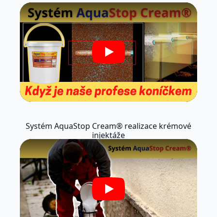
Play
Systém AquaStop Cream® realizace krémové
injektáže
Play