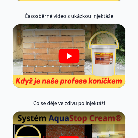
Časosběrné video s ukázkou injektáže
Play
Co se děje ve zdivu po injektáži