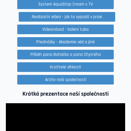
System AquaStop Cream v TV
Realizační videa - jak to vypadá v praxi
Videonávod - balení tuba
Přednášky - Akademie věd a jiné
Příběh pana Boháčka a pana Chytrého
Krotitelé vlhkosti
Archiv naší společnosti
Krátká prezentace naší společnosti