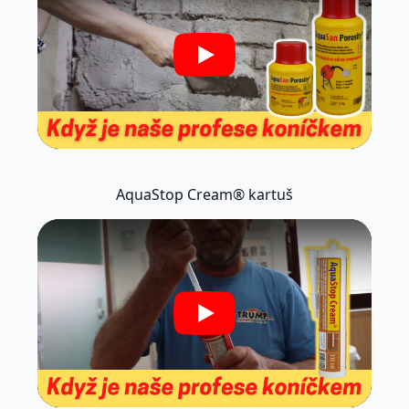
Play
AquaStop Cream® kartuš
Play