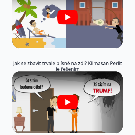
Play
Jak se zbavit trvale plísně na zdi? Klimasan Perlit
je řešením
Play