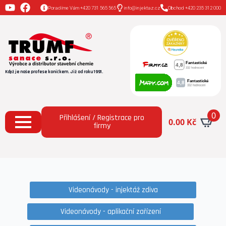
Poradíme Vám +420 731 565 565
info@injektaz.cz
Obchod +420 235 312 000
Když je naše profese koníčkem. Již od roku 1991.
0
Přihlášení / Registrace pro
0.00
Kč
firmy
Videonávody - injektáž zdiva
Videonávody - aplikační zařízení