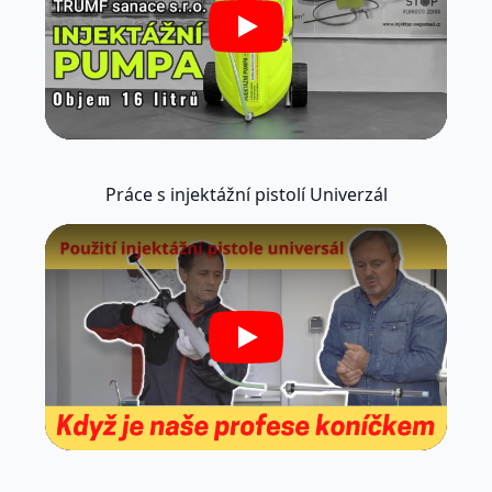
Play
Práce s injektážní pistolí Univerzál
Play