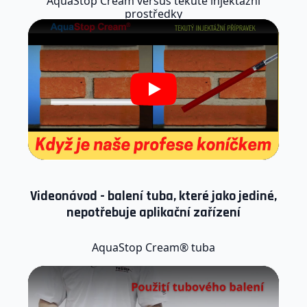
AquaStop Cream versus tekuté injektážní
prostředky
Play
Videonávod - balení tuba, které jako jediné,
nepotřebuje aplikační zařízení
AquaStop Cream® tuba