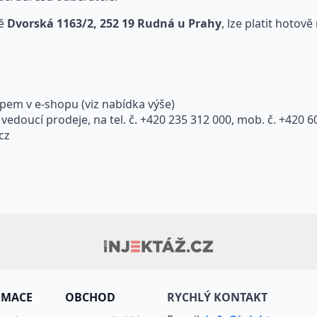
ně
Dvorská 1163/2, 252 19 Rudná u Prahy
, lze platit hotov
em v e-shopu (viz nabídka výše)
vedoucí prodeje, na tel. č. +420 235 312 000, mob. č. +420 
cz
RMACE
OBCHOD
RYCHLÝ KONTAKT