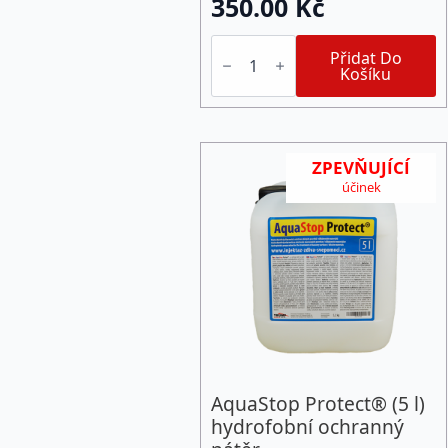
350.00
Kč
AquaStop
SanFix®
Přidat Do
(1
Košíku
l
)
hydrofobní
ochranný
nátěr
ZPEVŇUJÍCÍ
zpevňuje
povrchy
účinek
množství
AquaStop Protect® (5 l)
hydrofobní ochranný