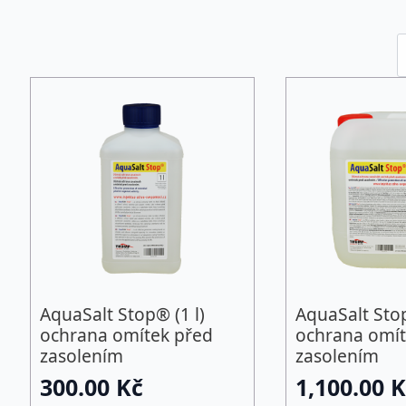
AquaSalt Stop® (1 l)
AquaSalt Stop
ochrana omítek před
ochrana omít
zasolením
zasolením
300.00
Kč
1,100.00
K