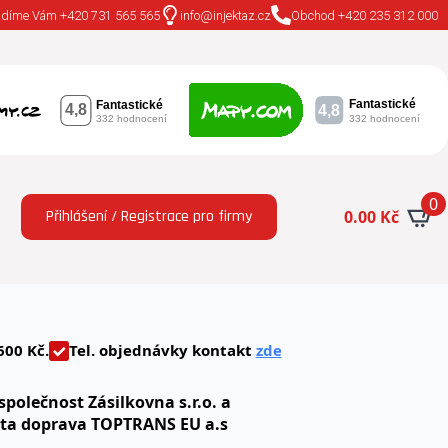
adíme Vám +420 731 565 565
info@injektaz.cz
Obchod +420 235 312 000
0
Přihlášení / Registrace pro firmy
0.00
Kč
600 Kč.
Tel. objednávky kontakt
zde
společnost Zásilkovna s.r.o. a
uta doprava TOPTRANS EU a.s