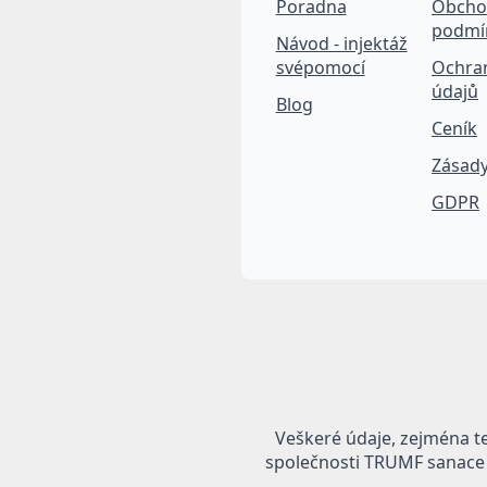
Poradna
Obcho
podmí
Návod - injektáž
svépomocí
Ochra
údajů
Blog
Ceník
Zásady
GDPR
Veškeré údaje, zejména t
společnosti TRUMF sanace s