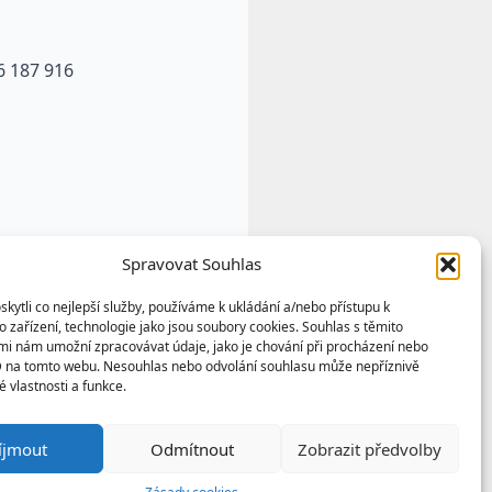
6 187 916
Spravovat Souhlas
ytli co nejlepší služby, používáme k ukládání a/nebo přístupu k
 zařízení, technologie jako jsou soubory cookies. Souhlas s těmito
mi nám umožní zpracovávat údaje, jako je chování při procházení nebo
D na tomto webu. Nesouhlas nebo odvolání souhlasu může nepříznivě
té vlastnosti a funkce.
u výtvorem a vlastnictvím
íjmout
Odmítnout
Zobrazit předvolby
any podle autorských práv a