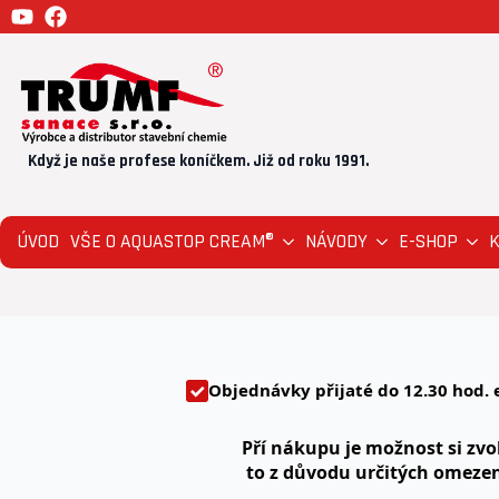
Když je naše profese koníčkem. Již od roku 1991.
ÚVOD
VŠE O AQUASTOP CREAM®
NÁVODY
E-SHOP
Objednávky přijaté
do 12.30
hod. 
Pří nákupu je možnost si zvol
to z důvodu určitých omeze