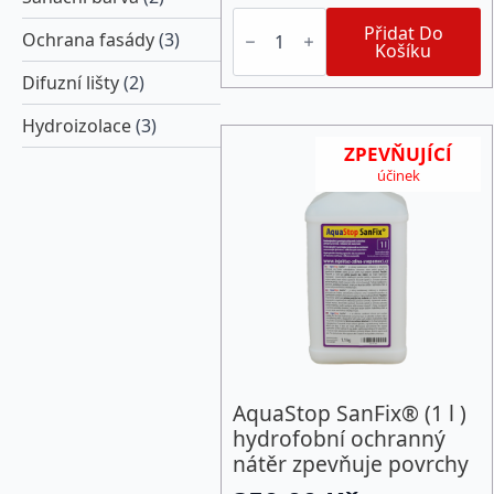
PROFI
Prostřikovač
Přidat Do
Ochrana fasády
(3)
vrtů
Košíku
-
Difuzní lišty
(2)
100
cm
(pro
Hydroizolace
(3)
aplikaci
ZPEVŇUJÍCÍ
Inject
Activator)
účinek
množství
AquaStop SanFix® (1 l )
hydrofobní ochranný
nátěr zpevňuje povrchy