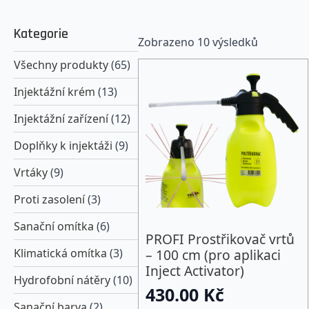
Kategorie
Zobrazeno 10 výsledků
Všechny produkty
(65)
Injektážní krém
(13)
Injektážní zařízení
(12)
Doplňky k injektáži
(9)
Vrtáky
(9)
Proti zasolení
(3)
Sanační omítka
(6)
PROFI Prostřikovač vrtů
– 100 cm (pro aplikaci
Klimatická omítka
(3)
Inject Activator)
Hydrofobní nátěry
(10)
430.00
Kč
Sanační barva
(2)