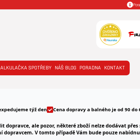
Por
KALKULAČKA SPOTŘEBY
NÁŠ BLOG
PORADNA
KONTAKT
expedujeme týž den
Cena dopravy a balného je od 90 do 
it dopravce, ale pozor, některé zboží nelze dodávat přes 
ní dopravcem. V tomto případě Vám bude pouze nabídn