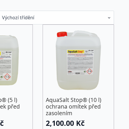
® (5 l)
AquaSalt Stop® (10 l)
ek před
ochrana omítek před
zasolením
č
2,100.00
Kč