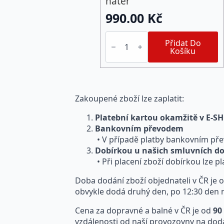
nátěr
990.00
Kč
AquaStop
Protect®
Přidat Do
(5
Košíku
l)
hydrofobní
ochranný
nátěr
množství
Zakoupené zboží lze zaplatit:
Platební kartou okamžitě v E-
Bankovním převodem
• V případě platby bankovním pře
Dobírkou u našich smluvních do
• Při placení zboží dobírkou lze p
Doba dodání zboží objednateli v ČR je
obvykle dodá druhý den, po 12:30 den ná
Cena za dopravné a balné v ČR je od
90
vzdálenosti od naší provozovny na dod