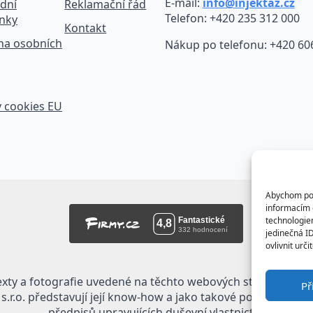
E-mail:
info@injektaz.cz
dní
Reklamační řád
Telefon: +420 235 312 000
nky
Kontakt
na osobních
Nákup po telefonu: +420 60
 cookies EU
Abychom posk
informacím o
technologie
jedinečná I
ovlivnit urči
exty a fotografie uvedené na těchto webových stránkách jso
Př
.r.o. představují její know-how a jako takové požívají ochr
předpisů upravujících duševní vlastnictví.