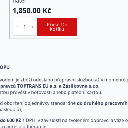
nátěr
1,850.00
Kč
AquaStop
Protect®
Přidat Do
(10
Košíku
l)
hydrofobní
ochranný
nátěr
množství
SHOPU
vodem je zboží odesláno přepravní službou až v momentě p
pravců TOPTRANS EU a.s. a Zásilkovna s.r.o.
latbu provést v hotovosti anebo platební kartou.
 od obdržení objednávky standardně
do druhého pracovníh
sledující).
 do 600 Kč
s DPH, v závislosti na zvoleném dopravci a váze 
ací adresu odběratele.