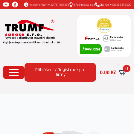
Poradíme Vám +420 731 565 565
info@injektaz.cz
Obchod +420 235 312 000
Když je naše profese koníčkem. Již od roku 1991.
0
Přihlášení / Registrace pro
0.00
Kč
firmy
Domů
Všechny produkty
AquaSalt Stop® (10 l)
ochrana omítek před zasolením