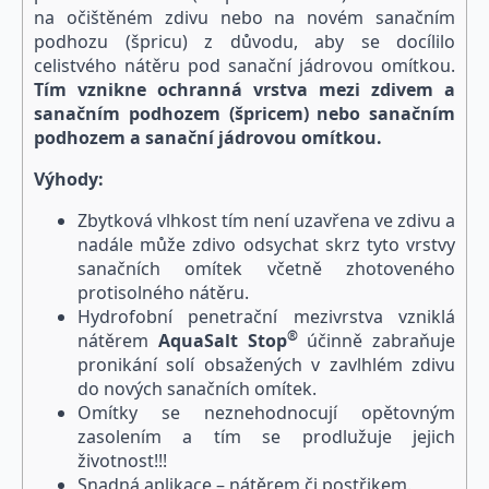
na očištěném zdivu nebo na novém sanačním
podhozu (špricu) z důvodu, aby se docílilo
celistvého nátěru pod sanační jádrovou omítkou.
Tím vznikne ochranná vrstva mezi zdivem a
sanačním podhozem (špricem) nebo sanačním
podhozem a sanační jádrovou omítkou.
Výhody:
Zbytková vlhkost tím není uzavřena ve zdivu a
nadále může zdivo odsychat skrz tyto vrstvy
sanačních omítek včetně zhotoveného
protisolného nátěru.
Hydrofobní penetrační mezivrstva vzniklá
®
nátěrem
Aqua
Salt
Stop
účinně zabraňuje
pronikání solí obsažených v zavlhlém zdivu
do nových sanačních omítek.
Omítky se neznehodnocují opětovným
zasolením a tím se prodlužuje jejich
životnost!!!
Snadná aplikace – nátěrem či postřikem.