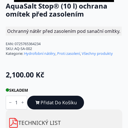
AquaSalt Stop® (10 l) ochrana
omítek před zasolením
Ochranný nátěr před zasolením pod sanační omítky.
EAN:
0725765364234
SKU:
AQ-SA-002
Kategorie:
Hydrofobní nátěry
,
Proti zasolení
,
Všechny produkty
2,100.00
Kč
SKLADEM
AquaSalt
Stop®
Přidat Do Košíku
(10
l)
ochrana
omítek
TECHNICKÝ LIST
před