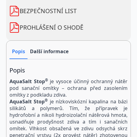
zasolením
množství
BEZPEČNOSTNÍ LIST
PROHLÁŠENÍ O SHODĚ
Popis
Další informace
Popis
®
Aqua
Salt
Stop
je vysoce účinný ochranný nátěr
pod sanační omítky – ochrana před zasolením
omítky z podkladu zdiva.
®
Aqua
Salt
Stop
je nízkoviskózní kapalina na bázi
silikátů a polymerů. Tím, že přípravek je
hydrofobní a nikoli hydroizolační nátěrová hmota,
usnadňuje prodyšnost zdiva a tím i sanačních
omítek. Vlhkost obsažená ve zdivu odsychá skrz
penetrační vrstvu (2x provést nátěr) zhotovenou