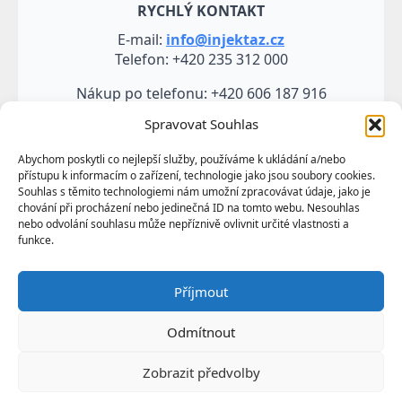
RYCHLÝ KONTAKT
E-mail:
info@injektaz.cz
Telefon: +420 235 312 000
Nákup po telefonu: +420 606 187 916
Spravovat Souhlas
Abychom poskytli co nejlepší služby, používáme k ukládání a/nebo
přístupu k informacím o zařízení, technologie jako jsou soubory cookies.
Souhlas s těmito technologiemi nám umožní zpracovávat údaje, jako je
chování při procházení nebo jedinečná ID na tomto webu. Nesouhlas
nebo odvolání souhlasu může nepříznivě ovlivnit určité vlastnosti a
funkce.
Veškeré údaje, zejména texty a fotografie uvedené na
Příjmout
těchto webových stránkách jsou výtvorem a
vlastnictvím společnosti TRUMF sanace s.r.o.
Odmítnout
představují její know-how a jako takové požívají
ochrany podle autorských práv a předpisů
Zobrazit předvolby
upravujících duševní vlastnictví.