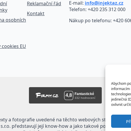
E-mail:
info@injektaz.cz
dní
Reklamační řád
Telefon: +420 235 312 000
nky
Kontakt
na osobních
Nákup po telefonu: +420 60
 cookies EU
Abychom posk
informacím o
technologie
jedinečná I
ovlivnit urči
exty a fotografie uvedené na těchto webových stránkách jso
Př
.r.o. představují její know-how a jako takové požívají ochr