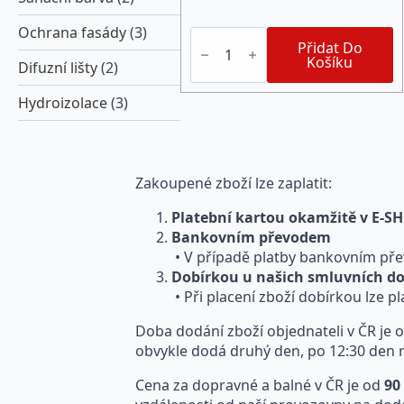
Ochrana fasády
(3)
AquaStop
Bitumen
Přidat Do
2K®
Košíku
Difuzní lišty
(2)
Flex
(30
Hydroizolace
(3)
litrů)
tixotropní
tekutá
hydroizolace
množství
Zakoupené zboží lze zaplatit:
Platební kartou okamžitě v E-
Bankovním převodem
• V případě platby bankovním pře
Dobírkou u našich smluvních do
• Při placení zboží dobírkou lze p
Doba dodání zboží objednateli v ČR je
obvykle dodá druhý den, po 12:30 den ná
Cena za dopravné a balné v ČR je od
90