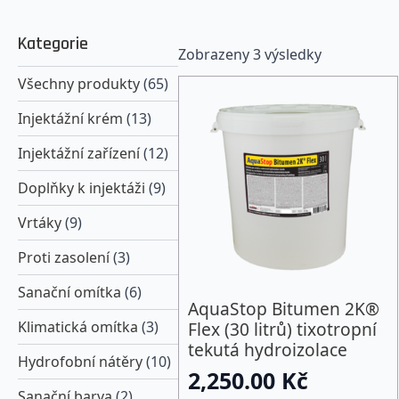
Kategorie
Zobrazeny 3 výsledky
Všechny produkty
(65)
Injektážní krém
(13)
Injektážní zařízení
(12)
Doplňky k injektáži
(9)
Vrtáky
(9)
Proti zasolení
(3)
Sanační omítka
(6)
AquaStop Bitumen 2K®
Flex (30 litrů) tixotropní
Klimatická omítka
(3)
tekutá hydroizolace
Hydrofobní nátěry
(10)
2,250.00
Kč
Sanační barva
(2)