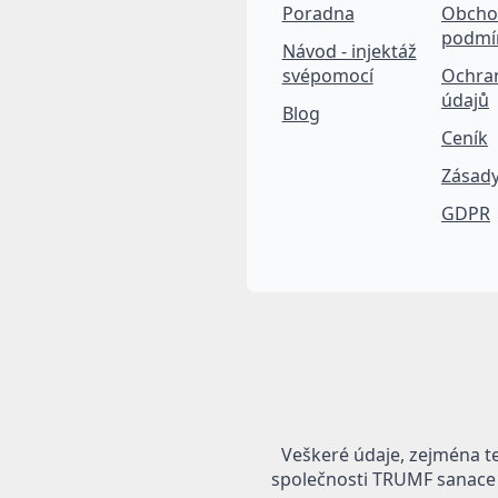
Poradna
Obcho
podmí
Návod - injektáž
svépomocí
Ochra
údajů
Blog
Ceník
Zásady
GDPR
Veškeré údaje, zejména t
společnosti TRUMF sanace s