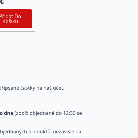
č
Přidat Do
Košíku
řipsané částky na náš účet.
o dne
(zboží objednané do 12:30 se
objednaných produktů, nezávisle na