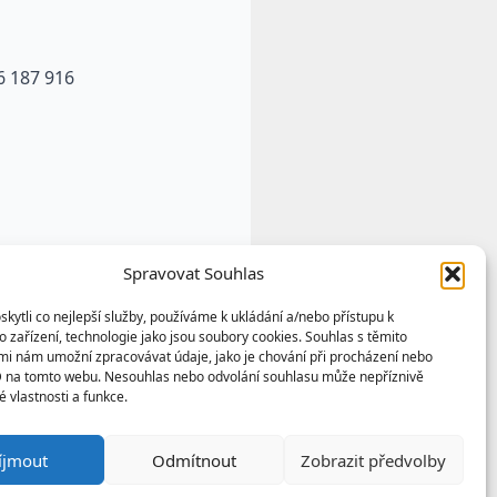
6 187 916
Spravovat Souhlas
ytli co nejlepší služby, používáme k ukládání a/nebo přístupu k
 zařízení, technologie jako jsou soubory cookies. Souhlas s těmito
mi nám umožní zpracovávat údaje, jako je chování při procházení nebo
D na tomto webu. Nesouhlas nebo odvolání souhlasu může nepříznivě
té vlastnosti a funkce.
u výtvorem a vlastnictvím
íjmout
Odmítnout
Zobrazit předvolby
any podle autorských práv a