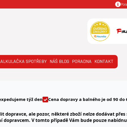
Por
KALKULAČKA SPOTŘEBY
NÁŠ BLOG
PORADNA
KONTAKT
expedujeme týž den
Cena dopravy a balného je od 90 do 
it dopravce, ale pozor, některé zboží nelze dodávat přes 
ní dopravcem. V tomto případě Vám bude pouze nabídn