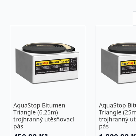
AquaStop Bitumen
AquaStop Bi
Triangle (6,25m)
Triangle (25m
trojhranný utěsňovací
trojhranný u
pás
pás