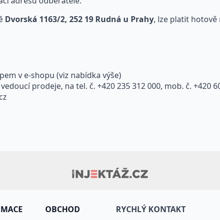
ací adresu odběratele.
ně
Dvorská 1163/2, 252 19 Rudná u Prahy
, lze platit hotov
em v e-shopu (viz nabídka výše)
vedoucí prodeje, na tel. č. +420 235 312 000, mob. č. +420 
cz
RMACE
OBCHOD
RYCHLÝ KONTAKT