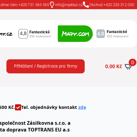
adíme Vám +420 731 565 565
info@injektaz.cz
Obchod +420 235 312 000
0
Přihlášení / Registrace pro firmy
0.00
Kč
600 Kč.
Tel. objednávky kontakt
zde
společnost Zásilkovna s.r.o. a
uta doprava TOPTRANS EU a.s