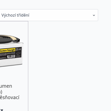
tumen
)
těsňovací