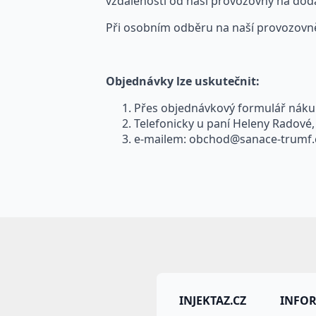
vzdálenosti od naší provozovny na dod
Při osobním odběru na naší provozov
Objednávky lze uskutečnit:
Přes objednávkový formulář nákup
Telefonicky u paní Heleny Radové, 
e-mailem:
obchod@sanace-trumf.
INJEKTAZ.CZ
INFO