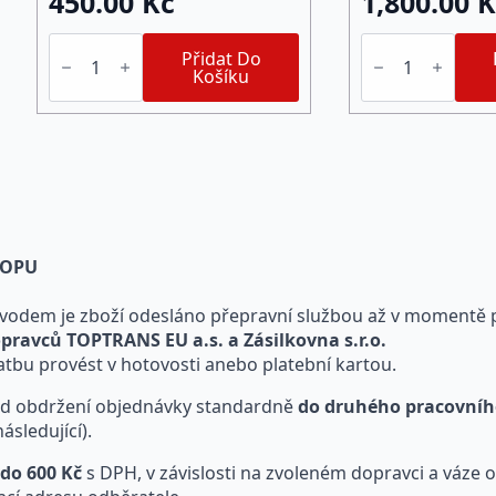
450.00
Kč
1,800.00
K
AquaStop
AquaStop
Bitumen
Přidat Do
Bitumen
Triangle
Košíku
Triangle
(6,25m)
(25m)
trojhranný
trojhranný
utěsňovací
utěsňovací
pás
pás
množství
množství
SHOPU
vodem je zboží odesláno přepravní službou až v momentě p
pravců TOPTRANS EU a.s. a Zásilkovna s.r.o.
latbu provést v hotovosti anebo platební kartou.
 od obdržení objednávky standardně
do druhého pracovníh
sledující).
 do 600 Kč
s DPH, v závislosti na zvoleném dopravci a váze 