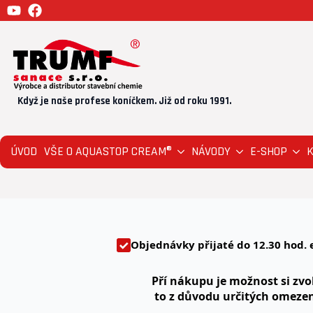
Když je naše profese koníčkem. Již od roku 1991.
ÚVOD
VŠE O AQUASTOP CREAM®
NÁVODY
E-SHOP
Objednávky přijaté
do 12.30
hod. 
Pří nákupu je možnost si zvol
to z důvodu určitých omeze