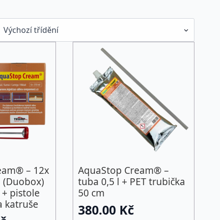
eam® – 12x
AquaStop Cream® –
l (Duobox)
tuba 0,5 l + PET trubička
 + pistole
50 cm
a katruše
380.00
Kč