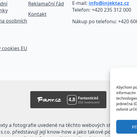
E-mail:
info@injektaz.cz
dní
Reklamační řád
Telefon: +420 235 312 000
nky
Kontakt
na osobních
Nákup po telefonu: +420 60
 cookies EU
Abychom posk
informacím o
technologie
jedinečná I
ovlivnit urči
exty a fotografie uvedené na těchto webových stránkách jso
Př
.r.o. představují její know-how a jako takové požívají ochr