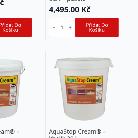
č
4,495.00
Kč
Duobox
Přidat Do
AquaStop
Přidat Do
Košíku
Cream®
Košíku
-
12x
"salám"
0,5
l
+
pistole
množství
eam® –
AquaStop Cream® –