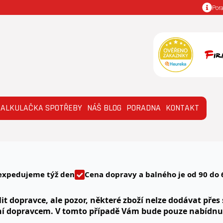
Por
KALKULAČKA SPOTŘEBY
NÁŠ BLOG
PORADNA
KONTAKT
expedujeme týž den
Cena dopravy a balného je od 90 do 
it dopravce, ale pozor, některé zboží nelze dodávat přes 
ní dopravcem. V tomto případě Vám bude pouze nabídn