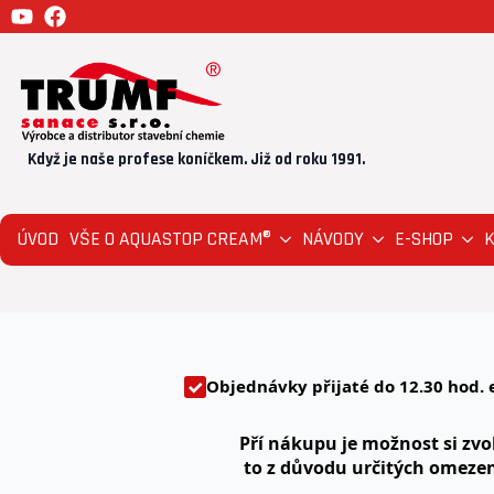
Když je naše profese koníčkem. Již od roku 1991.
ÚVOD
VŠE O AQUASTOP CREAM®
NÁVODY
E-SHOP
Objednávky přijaté
do 12.30
hod. 
Pří nákupu je možnost si zvol
to z důvodu určitých omeze