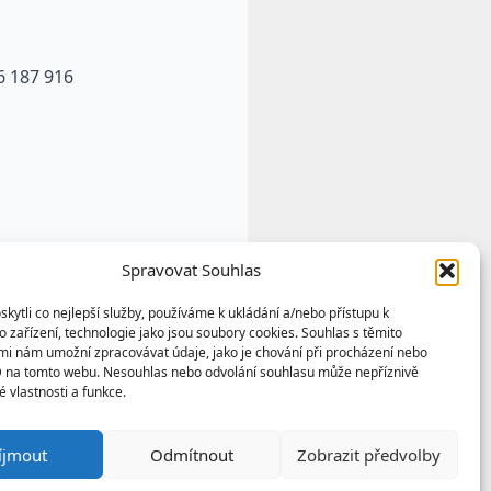
6 187 916
Spravovat Souhlas
ytli co nejlepší služby, používáme k ukládání a/nebo přístupu k
 zařízení, technologie jako jsou soubory cookies. Souhlas s těmito
mi nám umožní zpracovávat údaje, jako je chování při procházení nebo
D na tomto webu. Nesouhlas nebo odvolání souhlasu může nepříznivě
té vlastnosti a funkce.
u výtvorem a vlastnictvím
íjmout
Odmítnout
Zobrazit předvolby
any podle autorských práv a