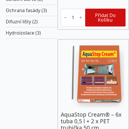
Ochrana fasády
(3)
AquaStop
Cream®
Přidat Do
-
Košíku
Difuzní lišty
(2)
kartuš
310ml
Hydroizolace
(3)
+
PET
trubička
50
cm
množství
AquaStop Cream® – 6x
tuba 0,5 l + 2 x PET
trubička 50 cm