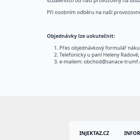
vzdálenosti od naší provozovny na dod
Při osobním odběru na naší provozov
Objednávky lze uskutečnit:
Přes objednávkový formulář nákup
Telefonicky u paní Heleny Radové, 
e-mailem:
obchod@sanace-trumf.
INJEKTAZ.CZ
INFO