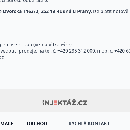
ací adresu odběratele.
ně
Dvorská 1163/2, 252 19 Rudná u Prahy
, lze platit hotov
em v e-shopu (viz nabídka výše)
vedoucí prodeje, na tel. č. +420 235 312 000, mob. č. +420 
cz
RMACE
OBCHOD
RYCHLÝ KONTAKT