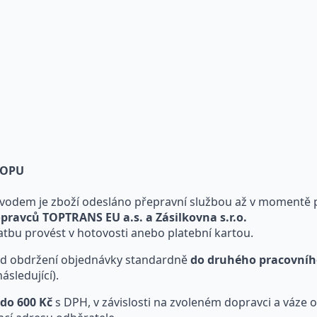
SHOPU
vodem je zboží odesláno přepravní službou až v momentě p
pravců TOPTRANS EU a.s. a Zásilkovna s.r.o.
latbu provést v hotovosti anebo platební kartou.
 od obdržení objednávky standardně
do druhého pracovníh
sledující).
 do 600 Kč
s DPH, v závislosti na zvoleném dopravci a váze 