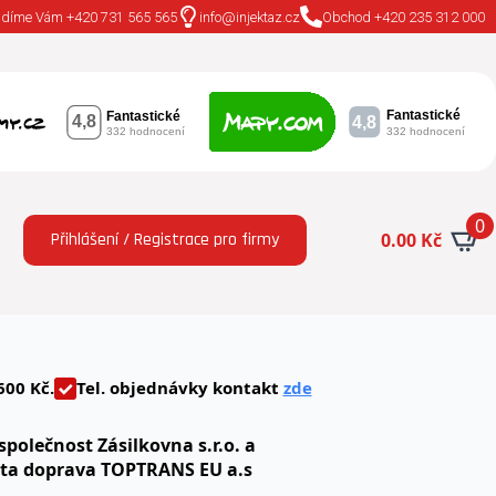
adíme Vám +420 731 565 565
info@injektaz.cz
Obchod +420 235 312 000
0
Přihlášení / Registrace pro firmy
0.00
Kč
600 Kč.
Tel. objednávky kontakt
zde
společnost Zásilkovna s.r.o. a
uta doprava TOPTRANS EU a.s