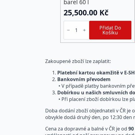
barel 60 l
25,500.00
Kč
AquaStop
Cream®
Přidat Do
-
Košíku
barel
60
l
množství
Zakoupené zboží lze zaplatit:
Platební kartou okamžitě v E-
Bankovním převodem
• V případě platby bankovním pře
Dobírkou u našich smluvních do
• Při placení zboží dobírkou lze p
Doba dodání zboží objednateli v ČR je
obvykle dodá druhý den, po 12:30 den ná
Cena za dopravné a balné v ČR je od
90