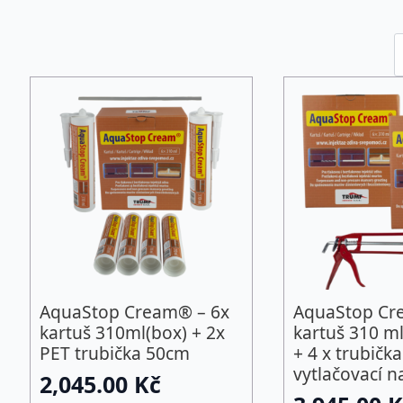
AquaStop Cream® – 6x
AquaStop Cr
kartuš 310ml(box) + 2x
kartuš 310 m
PET trubička 50cm
+ 4 x trubička
vytlačovací n
2,045.00
Kč