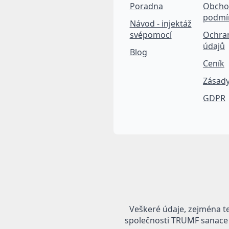
Poradna
Obcho
podmí
Návod - injektáž
svépomocí
Ochra
údajů
Blog
Ceník
Zásady
GDPR
Veškeré údaje, zejména t
společnosti TRUMF sanace s