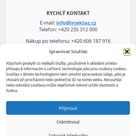
RYCHLÝ KONTAKT
E-mail:
info@injektaz.cz
Telefon: +420 235 312 000
Nákup po telefonu: +420 606 187 916
Spravovat Souhlas
Abychom poskytli co nejlepší služby, používáme k ukládání a/nebo
přístupu k informacím o zařízení, technologie jako jsou soubory cookies.
Souhlas s těmito technologiemi nám umožní zpracovávat údaje, jako je
chování při procházení nebo jedinečná ID na tomto webu. Nesouhlas
nebo odvolání souhlasu může nepříznivě ovlivnit určité vlastnosti a
funkce.
Veškeré údaje, zejména texty a fotografie uvedené na
Příjmout
těchto webových stránkách jsou výtvorem a
vlastnictvím společnosti TRUMF sanace s.r.o.
Odmítnout
představují její know-how a jako takové požívají
ochrany podle autorských práv a předpisů
Zobrazit předvolby