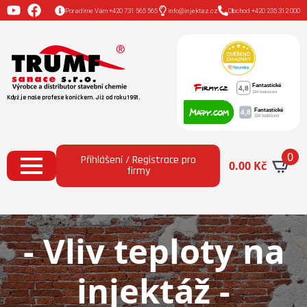
Poradíme Vám +420 731 565 565
info@injektaz.cz
Obchod +420 235 312 000
Když je naše profese koníčkem. Již od roku 1991.
0
Přihlášení / Registrace pro
0.00
Kč
firmy
- Vliv teploty na
injektáž -