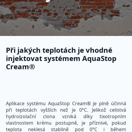
Při jakých teplotách je vhodné
injektovat systémem AquaStop
Cream®
Aplikace systému AquaStop Cream® je plně účinná
při teplotách vyšších než je 0°C. Jelikož celistvá
hydroizolační clona vzniká díky tixotropním
vlastnostem krému postupně, je příznivé, pokud
teplota neklesá stabilně pod 0°C i během