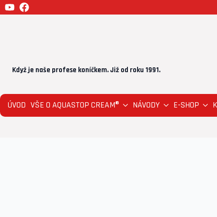
Když je naše profese koníčkem. Již od roku 1991.
ÚVOD
VŠE O AQUASTOP CREAM®
NÁVODY
E-SHOP