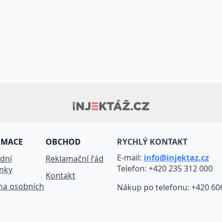
 cookies EU
exty a fotografie uvedené na těchto webových stránkách jso
.r.o. představují její know-how a jako takové požívají ochr
předpisů upravujících duševní vlastnictví.