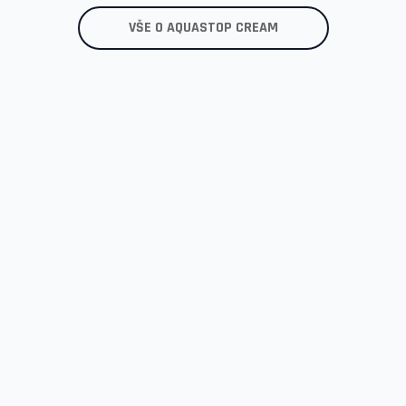
RMACE
OBCHOD
RYCHLÝ KONTAKT
E-mail:
info@injektaz.cz
dní
Reklamační řád
Telefon: +420 235 312 000
nky
Kontakt
na osobních
Nákup po telefonu: +420 60