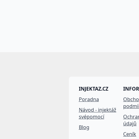
Ceník
Zásady
GDPR
Veškeré údaje, zejména t
společnosti TRUMF sanace s