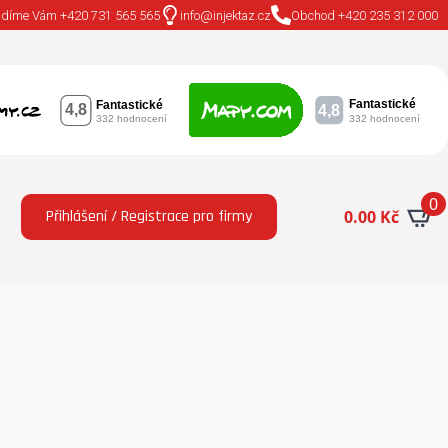
adíme Vám +420 731 565 565
info@injektaz.cz
Obchod +420 235 312 000
0
Přihlášení / Registrace pro firmy
0.00
Kč