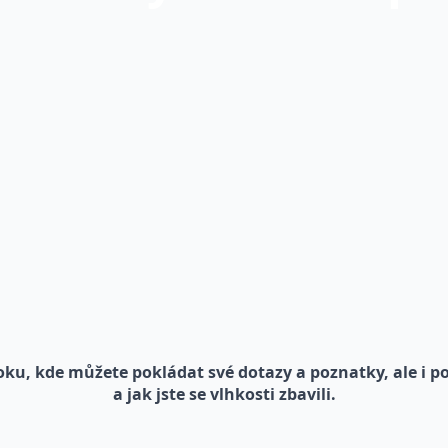
ku, kde můžete pokládat své dotazy a poznatky, ale i p
a jak jste se vlhkosti zbavili.
VŠE O AQUASTOP CREAM