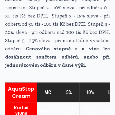
registraci, Stupeň 2 - 10% sleva - při odběru 0 -
50 tis Kč bez DPH, Stupeň 3 - 15% sleva - při
odběru od 50 tis - 100 tis Kč bez DPH, Stupeň 4 -
20% sleva - při odběru nad 100 tis Kč bez DPH,
Stupeň 5 - 25% sleva - při mimořádně vysokém
odběru.
Cenového stupně 2 a více lze
dosáhnout součtem odběrů, anebo při
jednorázovém odběru v dané výši.
AquaStop
MC
5%
10%
15%
Cream
Kartuš
356.25
337.50
375 Kč
318.7
310ml
Kč
Kč