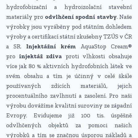
hydrofobizační a hydroizolační stavební
materiály pro
odvlhčení spodní stavby
. Naše
výrobky jsou vyráběny pod státním dohledem
výroby a certifikací státní zkušebny TZÚS v ČR
a SR.
Injektážní krém
AquaStop Cream®
pro
injektáž zdiva
proti vlhkosti obsahuje
více jak 80 % aktivních hydrofobních látek ve
svém obsahu a tím je účinný v celé škále
používaných zdících materiálů, jejich
procentuálního zavlhnutí a zasolení. Pro naši
výrobu dovážíme kvalitní suroviny ze západní
Evropy. Evidujeme již 100 tis. úspěšně
odvlhčených objektů za pomoci našich
výrobků a tím se značnou úsporou nákladů a