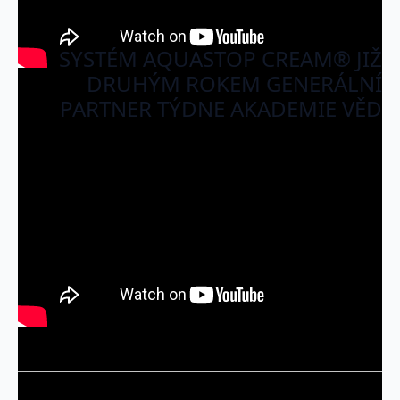
SYSTÉM AQUASTOP CREAM® JIŽ
DRUHÝM ROKEM GENERÁLNÍ
PARTNER TÝDNE AKADEMIE VĚD