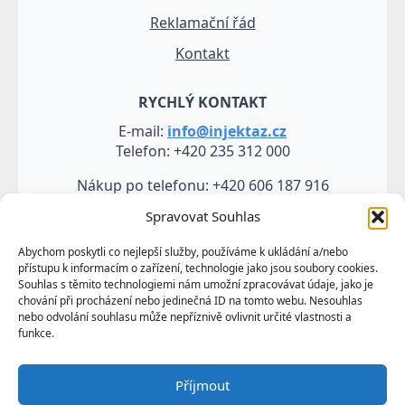
Reklamační řád
Kontakt
RYCHLÝ KONTAKT
E-mail:
info@injektaz.cz
Telefon: +420 235 312 000
Nákup po telefonu: +420 606 187 916
Spravovat Souhlas
Abychom poskytli co nejlepší služby, používáme k ukládání a/nebo
přístupu k informacím o zařízení, technologie jako jsou soubory cookies.
Souhlas s těmito technologiemi nám umožní zpracovávat údaje, jako je
chování při procházení nebo jedinečná ID na tomto webu. Nesouhlas
nebo odvolání souhlasu může nepříznivě ovlivnit určité vlastnosti a
funkce.
Veškeré údaje, zejména texty a fotografie uvedené na
Příjmout
těchto webových stránkách jsou výtvorem a