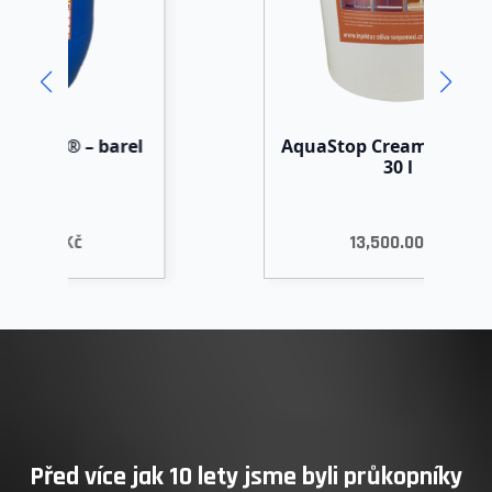
rel
AquaStop Cream® – kbelík
30 l
13,500.00
Kč
Před více jak 10 lety jsme byli průkopníky