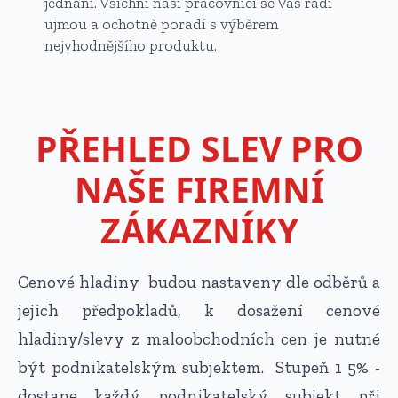
jednání. Všichni naši pracovníci se Vás rádi
ujmou a ochotně poradí s výběrem
nejvhodnějšího produktu.
PŘEHLED SLEV PRO
NAŠE FIREMNÍ
ZÁKAZNÍKY
Cenové hladiny budou nastaveny dle odběrů a
jejich předpokladů, k dosažení cenové
hladiny/slevy z maloobchodních cen je nutné
být podnikatelským subjektem. Stupeň 1 5% -
dostane každý podnikatelský subjekt při