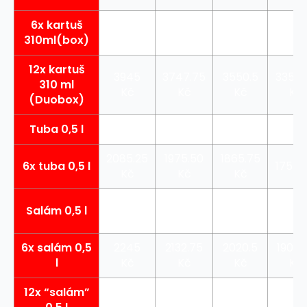
6x kartuš
2045
1942.75
1840.50
1738.
310ml(box)
Kč
Kč
Kč
12x kartuš
3945
3747.75
3550.5
3353.
310 ml
Kč
Kč
Kč
Kč
(Duobox)
Tuba 0,5 l
380 Kč
361 Kč
342 Kč
323 
2085.25
1975.50
1865.75
6x tuba 0,5 l
1756 
Kč
Kč
Kč
370.50
331.5
Salám 0,5 l
390 Kč
351 Kč
Kč
Kč
6x salám 0,5
2245
2132.75
2020.5
1908.
l
Kč
Kč
Kč
Kč
12x “salám”
4495
4270.25
4045.5
3820.