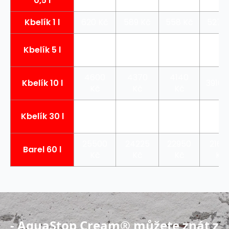
0,5 l
Kč
Kč
Kč
Kč
Kbelík 1 l
620 Kč
589 Kč
558 Kč
527 
2450
2327.5
2205
2082
Kbelík 5 l
Kč
Kč
Kč
Kč
4600
4370
4140
Kbelík 10 l
3910 
Kč
Kč
Kč
13500
12825
12150
1147
Kbelík 30 l
Kč
Kč
Kč
Kč
25500
24225
22950
2167
Barel 60 l
Kč
Kč
Kč
Kč
- AquaStop Cream® můžete znát z