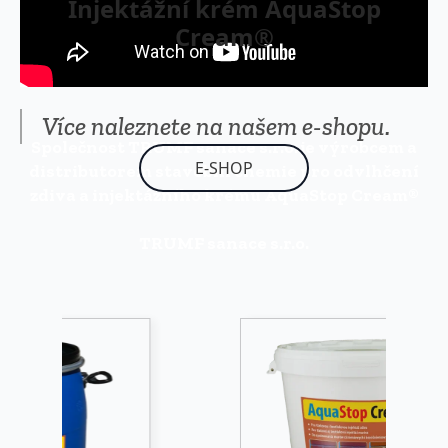
Injektážní krém AquaStop
Cream®
Více naleznete na našem e-shopu.
Společnost TRUMF sanace s.r.o. je výrobcem a
E-SHOP
distributorem stavební chemie pro odvlhčení
zdiva a injektážního krému AquaStop Cream®
TRUMF sanace s.r.o.