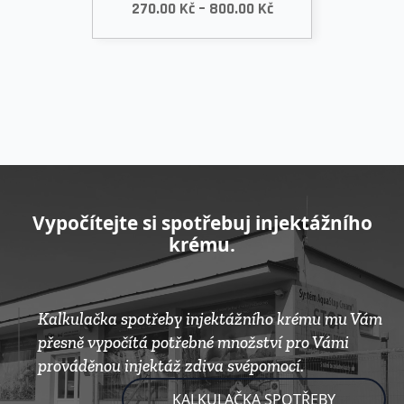
Rozpětí
270.00
Kč
–
800.00
Kč
cen:
270.00 Kč
až
800.00 Kč
Vypočítejte si spotřebuj injektážního
krému.
Kalkulačka spotřeby injektážního krému mu Vám
přesně vypočítá potřebné množství pro Vámi
prováděnou injektáž zdiva svépomocí.
KALKULAČKA SPOTŘEBY