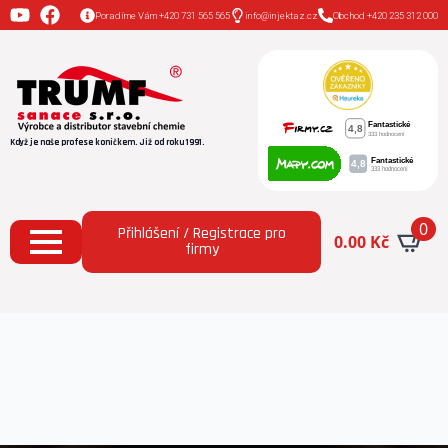
Poradíme Vám +420 731 565 565
info@injektaz.cz
Obchod +420 235 312 000
Když je naše profese koníčkem. Již od roku 1991.
0
Přihlášení / Registrace pro
0.00
Kč
firmy