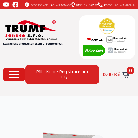
Poradíme Vám +420 731 565 565
info@injektaz.cz
Obchod +420 235 312 000
Když je naše profese koníčkem. Již od roku 1991.
0
Přihlášení / Registrace pro
0.00
Kč
firmy
Domů
Všechny produkty
Zátky z extrudovaného
polystyrenu – 500 ks