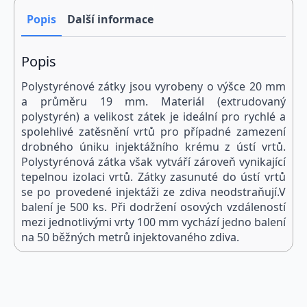
ks
množství
Popis
Další informace
Popis
Polystyrénové zátky jsou vyrobeny o výšce 20 mm
a průměru 19 mm. Materiál (extrudovaný
polystyrén) a velikost zátek je ideální pro rychlé a
spolehlivé zatěsnění vrtů pro případné zamezení
drobného úniku injektážního krému z ústí vrtů.
Polystyrénová zátka však vytváří zároveň vynikající
tepelnou izolaci vrtů. Zátky zasunuté do ústí vrtů
se po provedené injektáži ze zdiva neodstraňují.V
balení je 500 ks. Při dodržení osových vzdáleností
mezi jednotlivými vrty 100 mm vychází jedno balení
na 50 běžných metrů injektovaného zdiva.