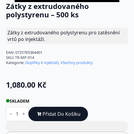
Zátky z extrudovaného
polystyrenu – 500 ks
Zátky z extrudovaného polystyrenu pro zatěsnění
vrtů po injektáži.
EAN:
0725765364401
SKU:
TR-MP-014
Kategorie:
Doplňky k injektáži
,
Všechny produkty
1,080.00
Kč
SKLADEM
Zátky
z
Přidat Do Košíku
extrudovaného
polystyrenu
–
500