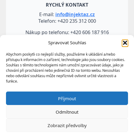
RYCHLÝ KONTAKT
E-mail:
info@injektaz.cz
Telefon: +420 235 312 000
Nákup po telefonu: +420 606 187 916
Spravovat Souhlas
Abychom poskytli co nejlepší služby, používáme k ukládání a/nebo
přístupu k informacím o zařízení, technologie jako jsou soubory cookies.
Souhlas s těmito technologiemi nám umožní zpracovávat údaje, jako je
chování při procházení nebo jedinečná ID na tomto webu. Nesouhlas
nebo odvolání souhlasu může nepříznivě ovlivnit určité vlastnosti a
funkce.
Veškeré údaje, zejména texty a fotografie uvedené na
Příjmout
těchto webových stránkách jsou výtvorem a
vlastnictvím společnosti TRUMF sanace s.r.o.
Odmítnout
představují její know-how a jako takové požívají
ochrany podle autorských práv a předpisů
Zobrazit předvolby
upravujících duševní vlastnictví.