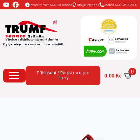
Poradíme Vám +420 731 565 565
info@injektaz.cz
Obchod +420 235 312 000
Když je naše profese koníčkem. Již od roku 1991.
0
Přihlášení / Registrace pro
0.00
Kč
firmy
Domů
Všechny produkty
Pistole vytlačovací na
kartuše 310 ml