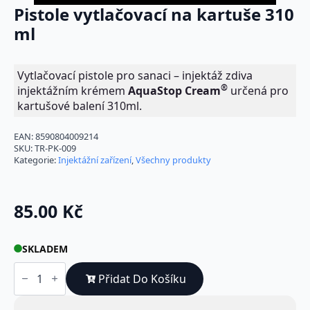
Pistole vytlačovací na kartuše 310
ml
Vytlačovací pistole pro sanaci – injektáž zdiva
®
injektážním krémem
Aqua
Stop Cream
určená pro
kartušové balení 310ml.
EAN:
8590804009214
SKU:
TR-PK-009
Kategorie:
Injektážní zařízení
,
Všechny produkty
85.00
Kč
SKLADEM
Pistole
vytlačovací
Přidat Do Košíku
na
kartuše