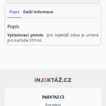
310
ml
množství
Popis
Další informace
Popis
Vytlačovací pistole
pro injektáž zdiva je určená
pro kartuše 310 ml.
INJEKTAZ.CZ
Poradna