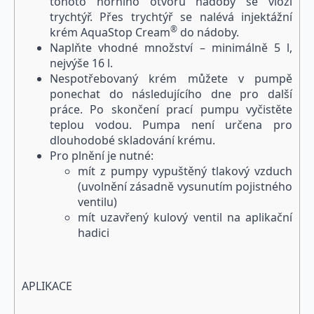
tohoto horního otvoru nádoby se vloží
trychtýř. Přes trychtýř se nalévá injektážní
®
krém
Aqua
Stop Cream
do nádoby.
Naplňte vhodné množství – minimálně 5 l,
nejvýše 16 l.
Nespotřebovaný krém můžete v pumpě
ponechat do následujícího dne pro další
práce. Po skončení prací pumpu vyčistěte
teplou vodou. Pumpa není určena pro
dlouhodobé skladování krému.
Pro plnění je nutné:
mít z pumpy vypuštěný tlakový vzduch
(uvolnění zásadně vysunutím pojistného
ventilu)
mít uzavřený kulový ventil na aplikační
hadici
APLIKACE