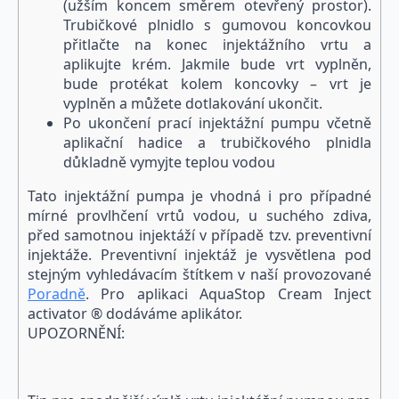
(užším koncem směrem otevřený prostor).
Trubičkové plnidlo s gumovou koncovkou
přitlačte na konec injektážního vrtu a
aplikujte krém. Jakmile bude vrt vyplněn,
bude protékat kolem koncovky – vrt je
vyplněn a můžete dotlakování ukončit.
Po ukončení prací injektážní pumpu včetně
aplikační hadice a trubičkového plnidla
důkladně vymyjte teplou vodou
Tato injektážní pumpa je vhodná i pro případné
mírné provlhčení vrtů vodou, u suchého zdiva,
před samotnou injektáží v případě tzv. preventivní
injektáže. Preventivní injektáž je vysvětlena pod
stejným vyhledávacím štítkem v naší provozované
Poradně
. Pro aplikaci AquaStop Cream Inject
activator ® dodáváme aplikátor.
UPOZORNĚNÍ: