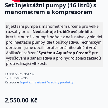
Set Injektážní pumpy (16 litrů) s
manometrem a kompresorem
Injektážní pumpa s manometrem určená pro velké
rozsahy prací.
Neobsahuje trubičkové plnidlo
,
které je nutné k pumpě pořídit z naší nabídky plnidel
pro injektážní pumpy, dle tloušťky zdiva. Technickým
úpravami jsme docílili profesionálního plnění vrtů.
®
Aplikační zařízení
Systému
Aqua
Stop Cream
pro
vysušování a sanaci zdiva a pro hydroizolaci základů
proti vzlínající vlhkosti.
EAN:
0725765364739
SKU:
TR-MP-030
Kategorie:
Injektážní zařízení
,
Všechny produkty
2,550.00
Kč