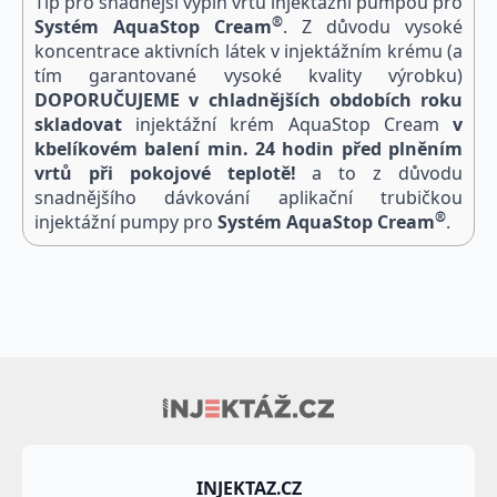
Tip pro snadnější výplň vrtu injektážní pumpou pro
®
Systém
Aqua
Stop Cream
. Z důvodu vysoké
koncentrace aktivních látek v injektážním krému (a
tím garantované vysoké kvality výrobku)
DOPORUČUJEME v chladnějších obdobích roku
skladovat
injektážní krém AquaStop Cream
v
kbelíkovém balení min. 24 hodin před plněním
vrtů při pokojové teplotě!
a to z důvodu
snadnějšího dávkování aplikační trubičkou
®
injektážní pumpy pro
Systém
Aqua
Stop Cream
.
INJEKTAZ.CZ