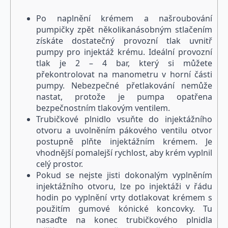
Po naplnění krémem a našroubování
pumpičky zpět několikanásobným stlačením
získáte dostatečný provozní tlak uvnitř
pumpy pro injektáž krému. Ideální provozní
tlak je 2 – 4 bar, který si můžete
překontrolovat na manometru v horní části
pumpy. Nebezpečné přetlakování nemůže
nastat, protože je pumpa opatřena
bezpečnostním tlakovým ventilem.
Trubičkové plnidlo vsuňte do injektážního
otvoru a uvolněním pákového ventilu otvor
postupně plňte injektážním krémem. Je
vhodnější pomalejší rychlost, aby krém vyplnil
celý prostor.
Pokud se nejste jisti dokonalým vyplněním
injektážního otvoru, lze po injektáži v řádu
hodin po vyplnění vrty dotlakovat krémem s
použitím gumové kónické koncovky. Tu
nasaďte na konec trubičkového plnidla