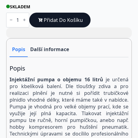
SKLADEM
Set
Injektážní
Přidat Do Košíku
pumpy
(16
litrů)
s
manometrem
a
Popis
Další informace
kompresorem
množství
Popis
Injektážní pumpa o objemu 16 litrů
je určená
pro kbelíková balení. Dle tloušťky zdiva a pro
realizaci plnění je nutné si pořídit trubičkové
plnidlo vhodné délky, které máme také v nabídce.
Pumpa je vhodná pro velké objemy prací, kde se
využije její plná kapacita. Tlakovat injektážní
pumpu lze ručně, horní pumpičkou, anebo např.
hobby kompresorem pro huštění pneumatik.
Technickými úpravami se docílilo profesionálního