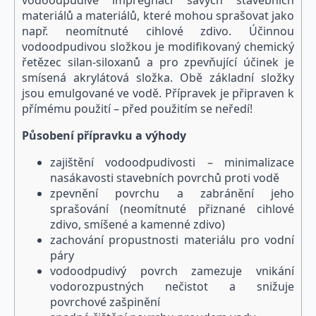
materiálů a materiálů, které mohou sprašovat jako
např. neomítnuté cihlové zdivo. Účinnou
vodoodpudivou složkou je modifikovaný chemický
řetězec silan-siloxanů a pro zpevňující účinek je
smísená akrylátová složka. Obě základní složky
jsou emulgované ve vodě. Přípravek je připraven k
přímému použití – před použitím se neředí!
Působení přípravku a výhody
zajištění vodoodpudivosti – minimalizace
nasákavosti stavebních povrchů proti vodě
zpevnění povrchu a zabránění jeho
sprašování (neomítnuté přiznané cihlové
zdivo, smíšené a kamenné zdivo)
zachování propustnosti materiálu pro vodní
páry
vodoodpudivý povrch zamezuje vnikání
vodorozpustných nečistot a snižuje
povrchové zašpinění