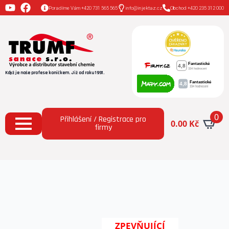
Poradíme Vám +420 731 565 565
info@injektaz.cz
Obchod +420 235 312 000
Když je naše profese koníčkem. Již od roku 1991.
0
Přihlášení / Registrace pro
0.00
Kč
firmy
Domů
Všechny produkty
AquaStop SanFix® (1 l )
hydrofobní ochranný nátěr zpevňuje povrchy
ZPEVŇUJÍCÍ