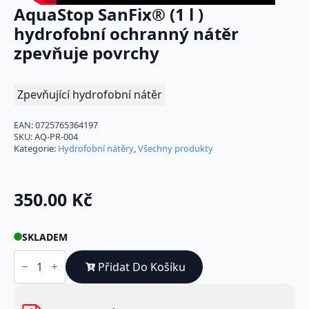
AquaStop SanFix® (1 l )
hydrofobní ochranný nátěr
zpevňuje povrchy
Zpevňující hydrofobní nátěr
EAN:
0725765364197
SKU:
AQ-PR-004
Kategorie:
Hydrofobní nátěry
,
Všechny produkty
350.00
Kč
SKLADEM
AquaStop
SanFix®
Přidat Do Košíku
(1
l
)