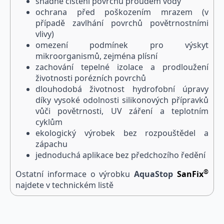
snadné čištění povrchu proudem vody
ochrana před poškozením mrazem (v
případě zavlhání povrchů povětrnostními
vlivy)
omezení podmínek pro výskyt
mikroorganismů, zejména plísní
zachování tepelné izolace a prodloužení
životnosti porézních povrchů
dlouhodobá životnost hydrofobní úpravy
díky vysoké odolnosti silikonových přípravků
vůči povětrnosti, UV záření a teplotním
cyklům
ekologický výrobek bez rozpouštědel a
zápachu
jednoduchá aplikace bez předchozího ředění
®
Ostatní informace o výrobku
Aqua
Stop
SanFix
najdete v technickém listě