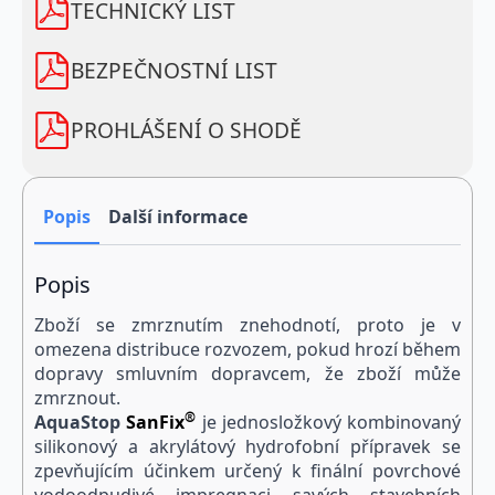
hydrofobní
TECHNICKÝ LIST
ochranný
nátěr
zpevňuje
BEZPEČNOSTNÍ LIST
povrchy
množství
PROHLÁŠENÍ O SHODĚ
Popis
Další informace
Popis
Zboží se zmrznutím znehodnotí, proto je v
omezena distribuce rozvozem, pokud hrozí během
dopravy smluvním dopravcem, že zboží může
zmrznout.
®
Aqua
Stop
SanFix
je jednosložkový kombinovaný
silikonový a akrylátový hydrofobní přípravek se
zpevňujícím účinkem určený k finální povrchové
vodoodpudivé impregnaci savých stavebních