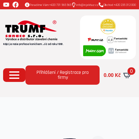
Poradíme Vám +420 731 565 565
info@injektaz.cz
Obchod +420 235 312 000
Když je naše profese koníčkem. Již od roku 1991.
0
Přihlášení / Registrace pro
0.00
Kč
firmy
Domů
Všechny produkty
AquaSalt Stop® (1 l)
ochrana omítek před zasolením