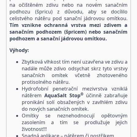
na očištěném zdivu nebo na novém sanačním
podhozu (špricu) z důvodu, aby se docílilo
celistvého nátěru pod sanační jádrovou omítkou.
Tím vznikne ochranná vrstva mezi zdivem a
sanačním podhozem (špricem) nebo sanačním
podhozem a sanační jádrovou omítkou.
Výhody:
Zbytková vlhkost tím není uzavřena ve zdivu a
nadále může zdivo odsychat skrz tyto vrstvy
sanačních omítek včetně zhotoveného
protisolného nátěru.
Hydrofobní penetrační mezivrstva vzniklá
®
nátěrem
Aqua
Salt
Stop
účinně zabraňuje
pronikání solí obsažených v zavlhlém zdivu
do nových sanačních omítek.
Omítky se neznehodnocují opětovným
zasolením a tím se prodlužuje jejich
životnost!!!
Snadná aplikace – nátěrem či postřikem.