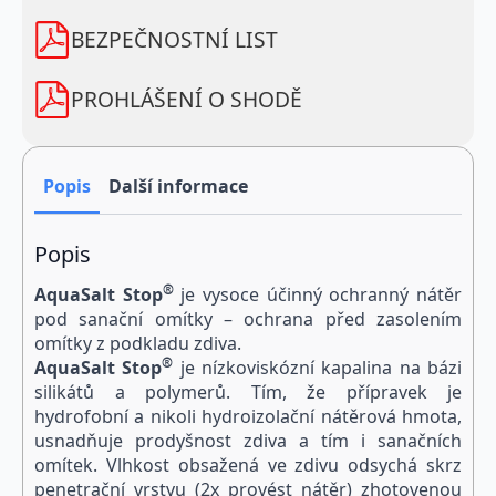
zasolením
množství
BEZPEČNOSTNÍ LIST
PROHLÁŠENÍ O SHODĚ
Popis
Další informace
Popis
®
Aqua
Salt
Stop
je vysoce účinný ochranný nátěr
pod sanační omítky – ochrana před zasolením
omítky z podkladu zdiva.
®
Aqua
Salt
Stop
je nízkoviskózní kapalina na bázi
silikátů a polymerů. Tím, že přípravek je
hydrofobní a nikoli hydroizolační nátěrová hmota,
usnadňuje prodyšnost zdiva a tím i sanačních
omítek. Vlhkost obsažená ve zdivu odsychá skrz
penetrační vrstvu (2x provést nátěr) zhotovenou