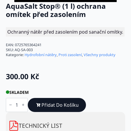
AquaSalt Stop® (1 l) ochrana
omítek před zasolením
Ochranný nátěr před zasolením pod sanační omítky.
EAN:
0725765364241
SKU:
AQ-SA-003
Kategorie:
Hydrofobní nátěry
,
Proti zasolení
,
Všechny produkty
300.00
Kč
SKLADEM
AquaSalt
Stop®
Přidat Do Košíku
(1
l)
ochrana
omítek
TECHNICKÝ LIST
před