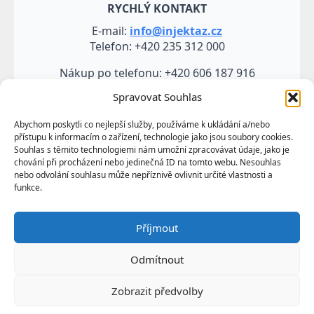
RYCHLÝ KONTAKT
E-mail:
info@injektaz.cz
Telefon: +420 235 312 000
Nákup po telefonu: +420 606 187 916
Spravovat Souhlas
Abychom poskytli co nejlepší služby, používáme k ukládání a/nebo
přístupu k informacím o zařízení, technologie jako jsou soubory cookies.
Souhlas s těmito technologiemi nám umožní zpracovávat údaje, jako je
chování při procházení nebo jedinečná ID na tomto webu. Nesouhlas
nebo odvolání souhlasu může nepříznivě ovlivnit určité vlastnosti a
funkce.
Veškeré údaje, zejména texty a fotografie uvedené na
Příjmout
těchto webových stránkách jsou výtvorem a
vlastnictvím společnosti TRUMF sanace s.r.o.
Odmítnout
představují její know-how a jako takové požívají
ochrany podle autorských práv a předpisů
Zobrazit předvolby
upravujících duševní vlastnictví.