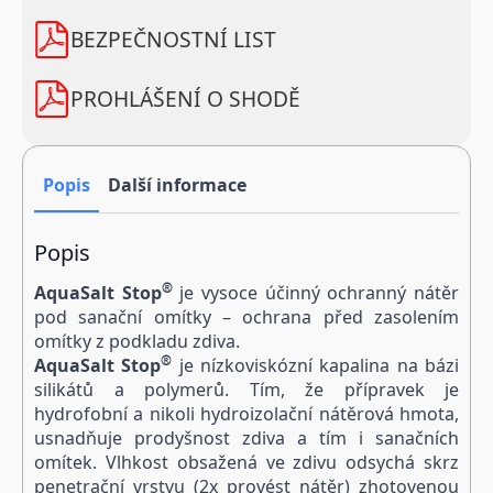
zasolením
množství
BEZPEČNOSTNÍ LIST
PROHLÁŠENÍ O SHODĚ
Popis
Další informace
Popis
®
Aqua
Salt
Stop
je vysoce účinný ochranný nátěr
pod sanační omítky – ochrana před zasolením
omítky z podkladu zdiva.
®
Aqua
Salt
Stop
je nízkoviskózní kapalina na bázi
silikátů a polymerů. Tím, že přípravek je
hydrofobní a nikoli hydroizolační nátěrová hmota,
usnadňuje prodyšnost zdiva a tím i sanačních
omítek. Vlhkost obsažená ve zdivu odsychá skrz
penetrační vrstvu (2x provést nátěr) zhotovenou