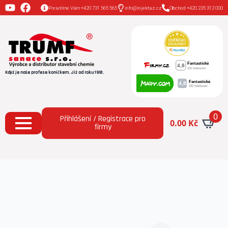
Poradíme Vám +420 731 565 565
info@injektaz.cz
Obchod +420 235 312 000
Když je naše profese koníčkem. Již od roku 1991.
0
Přihlášení / Registrace pro
0.00
Kč
firmy
Domů
Hydrofobní nátěry
AquaSalt Stop® (5 l)
ochrana omítek před zasolením