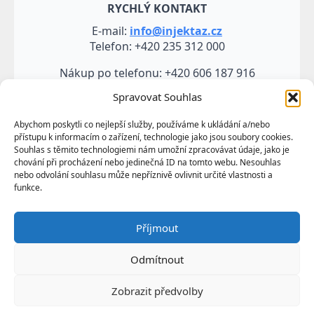
RYCHLÝ KONTAKT
E-mail:
info@injektaz.cz
Telefon: +420 235 312 000
Nákup po telefonu: +420 606 187 916
Spravovat Souhlas
Abychom poskytli co nejlepší služby, používáme k ukládání a/nebo
přístupu k informacím o zařízení, technologie jako jsou soubory cookies.
Souhlas s těmito technologiemi nám umožní zpracovávat údaje, jako je
chování při procházení nebo jedinečná ID na tomto webu. Nesouhlas
nebo odvolání souhlasu může nepříznivě ovlivnit určité vlastnosti a
funkce.
Veškeré údaje, zejména texty a fotografie uvedené na
Příjmout
těchto webových stránkách jsou výtvorem a
vlastnictvím společnosti TRUMF sanace s.r.o.
Odmítnout
představují její know-how a jako takové požívají
ochrany podle autorských práv a předpisů
Zobrazit předvolby
upravujících duševní vlastnictví.