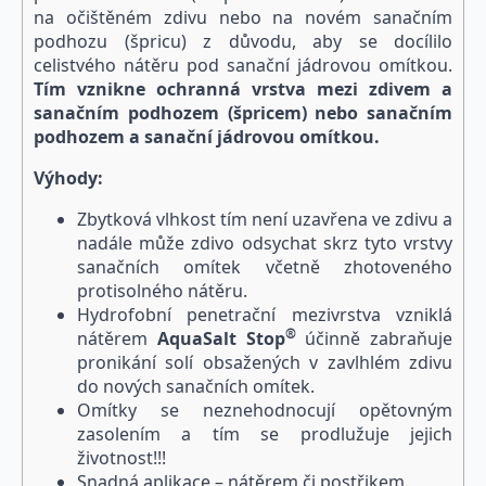
na očištěném zdivu nebo na novém sanačním
podhozu (špricu) z důvodu, aby se docílilo
celistvého nátěru pod sanační jádrovou omítkou.
Tím vznikne ochranná vrstva mezi zdivem a
sanačním podhozem (špricem) nebo sanačním
podhozem a sanační jádrovou omítkou.
Výhody:
Zbytková vlhkost tím není uzavřena ve zdivu a
nadále může zdivo odsychat skrz tyto vrstvy
sanačních omítek včetně zhotoveného
protisolného nátěru.
Hydrofobní penetrační mezivrstva vzniklá
®
nátěrem
Aqua
Salt
Stop
účinně zabraňuje
pronikání solí obsažených v zavlhlém zdivu
do nových sanačních omítek.
Omítky se neznehodnocují opětovným
zasolením a tím se prodlužuje jejich
životnost!!!
Snadná aplikace – nátěrem či postřikem.