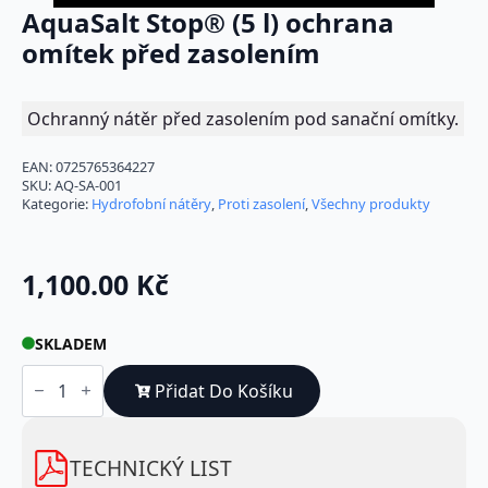
AquaSalt Stop® (5 l) ochrana
omítek před zasolením
Ochranný nátěr před zasolením pod sanační omítky.
EAN:
0725765364227
SKU:
AQ-SA-001
Kategorie:
Hydrofobní nátěry
,
Proti zasolení
,
Všechny produkty
1,100.00
Kč
SKLADEM
AquaSalt
Stop®
Přidat Do Košíku
(5
l)
ochrana
omítek
TECHNICKÝ LIST
před