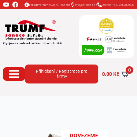
Poradíme Vám +420 731 565 565
info@injektaz.cz
Obchod +420 235 312 000
Když je naše profese koníčkem. Již od roku 1991.
0
Přihlášení / Registrace pro
0.00
Kč
firmy
Domů
Všechny produkty
Klimasan Fein štuková
omítka (vnitřní použití) 25 kg
DOVEZEME