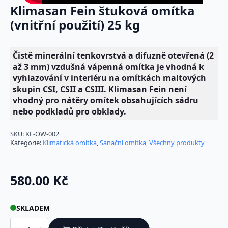
Klimasan Fein štuková omítka
(vnitřní použití) 25 kg
Čistě minerální tenkovrstvá a difuzně otevřená (2
až 3 mm) vzdušná vápenná omítka je vhodná k
vyhlazování v interiéru na omítkách maltových
skupin CSI, CSII a CSIII. Klimasan Fein není
vhodný pro nátěry omítek obsahujících sádru
nebo podkladů pro obklady.
SKU:
KL-OW-002
Kategorie:
Klimatická omítka
,
Sanační omítka
,
Všechny produkty
580.00
Kč
SKLADEM
Klimasan