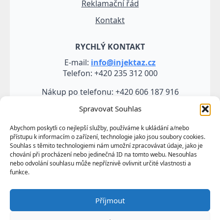
Reklamační řád
Kontakt
RYCHLÝ KONTAKT
E-mail:
info@injektaz.cz
Telefon: +420 235 312 000
Nákup po telefonu: +420 606 187 916
Spravovat Souhlas
Abychom poskytli co nejlepší služby, používáme k ukládání a/nebo
přístupu k informacím o zařízení, technologie jako jsou soubory cookies.
Souhlas s těmito technologiemi nám umožní zpracovávat údaje, jako je
chování při procházení nebo jedinečná ID na tomto webu. Nesouhlas
nebo odvolání souhlasu může nepříznivě ovlivnit určité vlastnosti a
funkce.
Veškeré údaje, zejména texty a fotografie uvedené na
Příjmout
těchto webových stránkách jsou výtvorem a
vlastnictvím společnosti TRUMF sanace s.r.o.