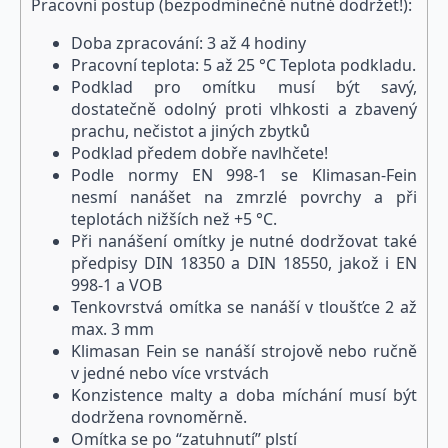
Pracovní postup (bezpodmínečně nutné dodržet!):
Doba zpracování: 3 až 4 hodiny
Pracovní teplota: 5 až 25 °C Teplota podkladu.
Podklad pro omítku musí být savý,
dostatečně odolný proti vlhkosti a zbavený
prachu, nečistot a jiných zbytků
Podklad předem dobře navlhčete!
Podle normy EN 998-1 se Klimasan-Fein
nesmí nanášet na zmrzlé povrchy a při
teplotách nižších než +5 °C.
Při nanášení omítky je nutné dodržovat také
předpisy DIN 18350 a DIN 18550, jakož i EN
998-1 a VOB
Tenkovrstvá omítka se nanáší v tloušťce 2 až
max. 3 mm
Klimasan Fein se nanáší strojově nebo ručně
v jedné nebo více vrstvách
Konzistence malty a doba míchání musí být
dodržena rovnoměrně.
Omítka se po “zatuhnutí” plstí