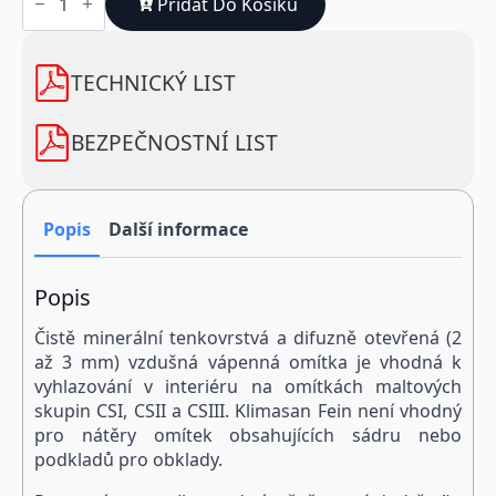
Fein
Přidat Do Košíku
štuková
omítka
(vnitřní
použití)
TECHNICKÝ LIST
25
kg
množství
BEZPEČNOSTNÍ LIST
Popis
Další informace
Popis
Čistě minerální tenkovrstvá a difuzně otevřená (2
až 3 mm) vzdušná vápenná omítka je vhodná k
vyhlazování v interiéru na omítkách maltových
skupin CSI, CSII a CSIII. Klimasan Fein není vhodný
pro nátěry omítek obsahujících sádru nebo
podkladů pro obklady.