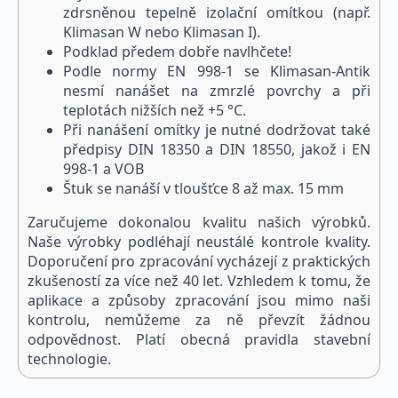
zdrsněnou tepelně izolační omítkou (např.
Klimasan W nebo Klimasan I).
Podklad předem dobře navlhčete!
Podle normy EN 998-1 se Klimasan-Antik
nesmí nanášet na zmrzlé povrchy a při
teplotách nižších než +5 °C.
Při nanášení omítky je nutné dodržovat také
předpisy DIN 18350 a DIN 18550, jakož i EN
998-1 a VOB
Štuk se nanáší v tloušťce 8 až max. 15 mm
Zaručujeme dokonalou kvalitu našich výrobků.
Naše výrobky podléhají neustálé kontrole kvality.
Doporučení pro zpracování vycházejí z praktických
zkušeností za více než 40 let. Vzhledem k tomu, že
aplikace a způsoby zpracování jsou mimo naši
kontrolu, nemůžeme za ně převzít žádnou
odpovědnost. Platí obecná pravidla stavební
technologie.