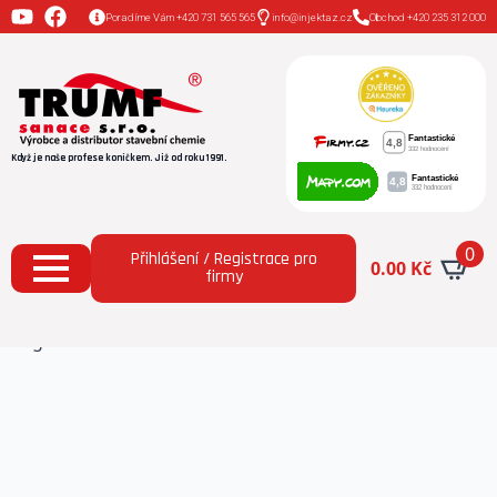
Poradíme Vám +420 731 565 565
info@injektaz.cz
Obchod +420 235 312 000
Když je naše profese koníčkem. Již od roku 1991.
0
Přihlášení / Registrace pro
0.00
Kč
firmy
Domů
Všechny produkty
Klimasan Antik
vápenná omítka pro historické objekty hmotnost 25
kg