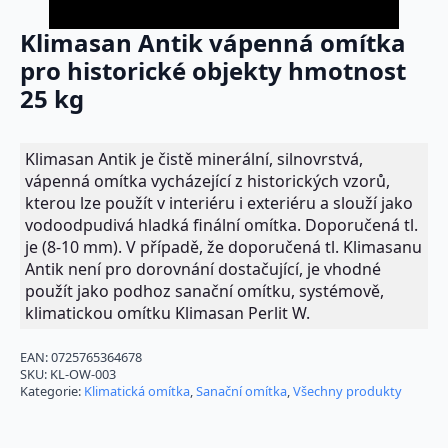
Klimasan Antik vápenná omítka
pro historické objekty hmotnost
25 kg
Klimasan Antik je čistě minerální, silnovrstvá,
vápenná omítka vycházející z historických vzorů,
kterou lze použít v interiéru i exteriéru a slouží jako
vodoodpudivá hladká finální omítka. Doporučená tl.
je (8-10 mm). V případě, že doporučená tl. Klimasanu
Antik není pro dorovnání dostačující, je vhodné
použít jako podhoz sanační omítku, systémově,
klimatickou omítku Klimasan Perlit W.
EAN:
0725765364678
SKU:
KL-OW-003
Kategorie:
Klimatická omítka
,
Sanační omítka
,
Všechny produkty