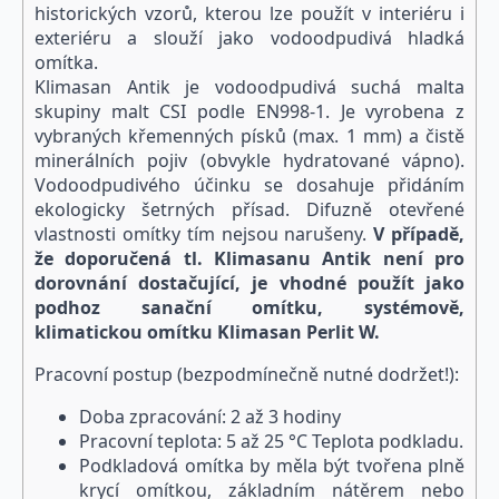
historických vzorů, kterou lze použít v interiéru i
exteriéru a slouží jako vodoodpudivá hladká
omítka.
Klimasan Antik je vodoodpudivá suchá malta
skupiny malt CSI podle EN998-1. Je vyrobena z
vybraných křemenných písků (max. 1 mm) a čistě
minerálních pojiv (obvykle hydratované vápno).
Vodoodpudivého účinku se dosahuje přidáním
ekologicky šetrných přísad. Difuzně otevřené
vlastnosti omítky tím nejsou narušeny.
V případě,
že doporučená tl. Klimasanu Antik není pro
dorovnání dostačující, je vhodné použít jako
podhoz sanační omítku, systémově,
klimatickou omítku Klimasan Perlit W.
Pracovní postup (bezpodmínečně nutné dodržet!):
Doba zpracování: 2 až 3 hodiny
Pracovní teplota: 5 až 25 °C Teplota podkladu.
Podkladová omítka by měla být tvořena plně
krycí omítkou, základním nátěrem nebo