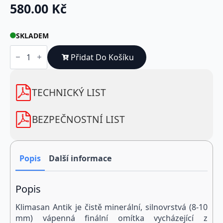
580.00
Kč
SKLADEM
Klimasan
Antik
Přidat Do Košíku
vápenná
omítka
pro
historické
TECHNICKÝ LIST
objekty
hmotnost
25
BEZPEČNOSTNÍ LIST
kg
množství
Popis
Další informace
Popis
Klimasan Antik je čistě minerální, silnovrstvá (8-10
mm) vápenná finální omítka vycházející z