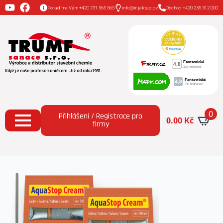
Poradíme Vám +420 731 565 565
info@injektaz.cz
Obchod +420 235 312 000
Když je naše profese koníčkem. Již od roku 1991.
0
Přihlášení / Registrace pro
0.00
Kč
firmy