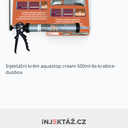
Injektážní krém aquastop cream 500ml-6x-krabice-
duobox