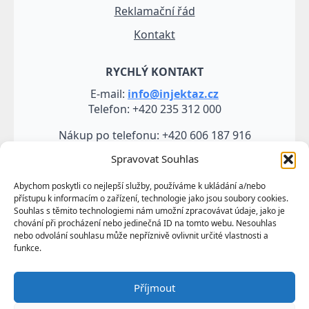
Reklamační řád
Kontakt
RYCHLÝ KONTAKT
E-mail:
info@injektaz.cz
Telefon: +420 235 312 000
Nákup po telefonu: +420 606 187 916
Spravovat Souhlas
Abychom poskytli co nejlepší služby, používáme k ukládání a/nebo
přístupu k informacím o zařízení, technologie jako jsou soubory cookies.
Souhlas s těmito technologiemi nám umožní zpracovávat údaje, jako je
chování při procházení nebo jedinečná ID na tomto webu. Nesouhlas
nebo odvolání souhlasu může nepříznivě ovlivnit určité vlastnosti a
funkce.
Veškeré údaje, zejména texty a fotografie uvedené na
Příjmout
těchto webových stránkách jsou výtvorem a
vlastnictvím společnosti TRUMF sanace s.r.o.