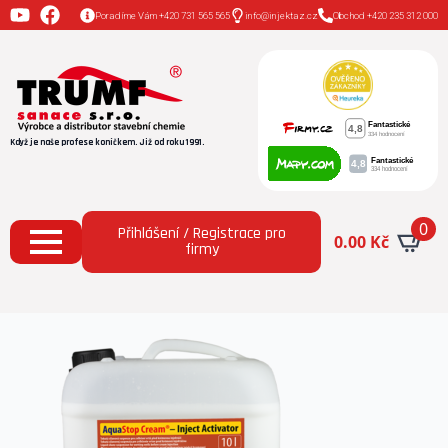
Poradíme Vám +420 731 565 565
info@injektaz.cz
Obchod +420 235 312 000
Když je naše profese koníčkem. Již od roku 1991.
0
Přihlášení / Registrace pro
0.00
Kč
firmy