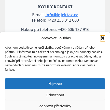
RYCHLÝ KONTAKT
E-mail:
info@injektaz.cz
Telefon: +420 235 312 000
Nákup po telefonu: +420 606 187 916
Spravovat Souhlas
Abychom poskytli co nejlepší služby, používáme k ukládání a/nebo
přístupu k informacím o zařízení, technologie jako jsou soubory cookies.
Souhlas s těmito technologiemi nám umožní zpracovávat údaje, jako je
chování při procházení nebo jedinečná ID na tomto webu. Nesouhlas
nebo odvolání souhlasu může nepříznivě ovlivnit určité vlastnosti a
funkce.
Veškeré údaje, zejména texty a fotografie uvedené na
Příjmout
těchto webových stránkách jsou výtvorem a
vlastnictvím společnosti TRUMF sanace s.r.o.
Odmítnout
představují její know-how a jako takové požívají
ochrany podle autorských práv a předpisů
Zobrazit předvolby
upravujících duševní vlastnictví.