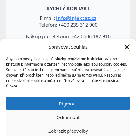
RYCHLÝ KONTAKT
E-mail:
info@injektaz.cz
Telefon: +420 235 312 000
Nákup po telefonu: +420 606 187 916
Spravovat Souhlas
Abychom poskytli co nejlepší služby, používáme k ukládání a/nebo
přístupu k informacím o zařízení, technologie jako jsou soubory cookies.
Souhlas s těmito technologiemi nám umožní zpracovávat údaje, jako je
chování při procházení nebo jedinečná ID na tomto webu. Nesouhlas
nebo odvolání souhlasu může nepříznivě ovlivnit určité vlastnosti a
funkce.
Veškeré údaje, zejména texty a fotografie uvedené na
Příjmout
těchto webových stránkách jsou výtvorem a
vlastnictvím společnosti TRUMF sanace s.r.o.
Odmítnout
představují její know-how a jako takové požívají
ochrany podle autorských práv a předpisů
Zobrazit předvolby
upravujících duševní vlastnictví.