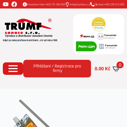
Poradíme Vám +420 731 565 565
info@injektaz.cz
Obchod +420 235 312 000
Když je naše profese koníčkem. Již od roku 1991.
0
Přihlášení / Registrace pro
0.00
Kč
firmy