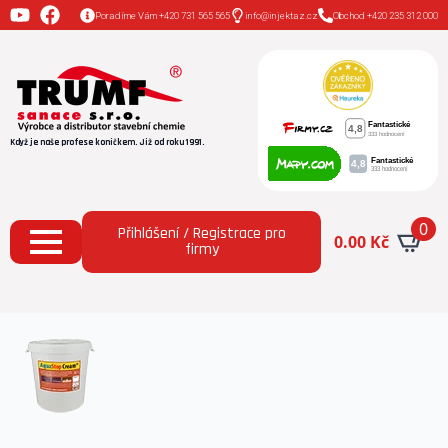
Poradíme Vám +420 731 565 565
info@injektaz.cz
Obchod +420 235 312 000
Když je naše profese koníčkem. Již od roku 1991.
0
Přihlášení / Registrace pro
0.00
Kč
firmy