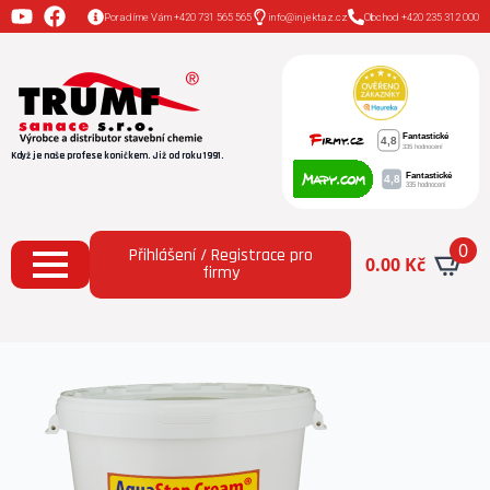
Poradíme Vám +420 731 565 565
info@injektaz.cz
Obchod +420 235 312 000
Když je naše profese koníčkem. Již od roku 1991.
0
Přihlášení / Registrace pro
0.00
Kč
firmy