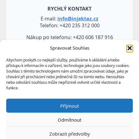
RYCHLÝ KONTAKT
E-mail:
info@injektaz.cz
Telefon: +420 235 312 000
Nákup po telefonu: +420 606 187 916
Spravovat Souhlas
Abychom poskytli co nejlepší služby, používáme k ukládání a/nebo
přístupu k informacím o zařízení, technologie jako jsou soubory cookies.
Souhlas s těmito technologiemi nám umožní zpracovávat údaje, jako je
chování při procházení nebo jedinečná ID na tomto webu. Nesouhlas
nebo odvolání souhlasu může nepříznivě ovlivnit určité vlastnosti a
funkce.
Veškeré údaje, zejména texty a fotografie uvedené na
Příjmout
těchto webových stránkách jsou výtvorem a
vlastnictvím společnosti TRUMF sanace s.r.o.
Odmítnout
představují její know-how a jako takové požívají
ochrany podle autorských práv a předpisů
Zobrazit předvolby
upravujících duševní vlastnictví.