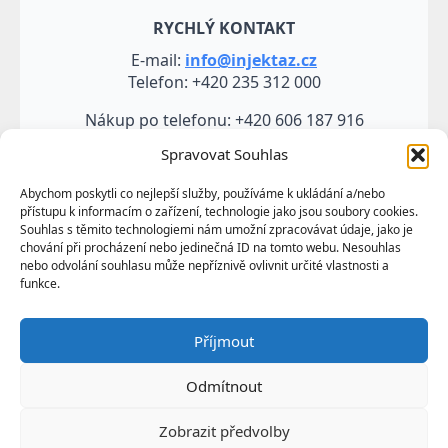
RYCHLÝ KONTAKT
E-mail:
info@injektaz.cz
Telefon: +420 235 312 000
Nákup po telefonu: +420 606 187 916
Spravovat Souhlas
Abychom poskytli co nejlepší služby, používáme k ukládání a/nebo
přístupu k informacím o zařízení, technologie jako jsou soubory cookies.
Souhlas s těmito technologiemi nám umožní zpracovávat údaje, jako je
chování při procházení nebo jedinečná ID na tomto webu. Nesouhlas
nebo odvolání souhlasu může nepříznivě ovlivnit určité vlastnosti a
funkce.
Veškeré údaje, zejména texty a fotografie uvedené na
Příjmout
těchto webových stránkách jsou výtvorem a
vlastnictvím společnosti TRUMF sanace s.r.o.
Odmítnout
představují její know-how a jako takové požívají
ochrany podle autorských práv a předpisů
Zobrazit předvolby
upravujících duševní vlastnictví.