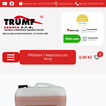
Poradíme Vám +420 731 565 565
info@injektaz.cz
Obchod +420 235 312 000
Když je naše profese koníčkem. Již od roku 1991.
0
Přihlášení / Registrace pro
0.00
Kč
firmy