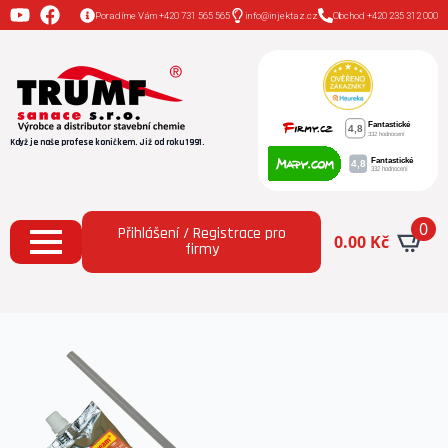
Poradíme Vám +420 731 565 565
info@injektaz.cz
Obchod +420 235 312 000
Když je naše profese koníčkem. Již od roku 1991.
0
Přihlášení / Registrace pro
0.00
Kč
firmy