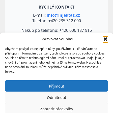
RYCHLÝ KONTAKT
E-mail:
info@injektaz.cz
Telefon: +420 235 312 000
Nákup po telefonu: +420 606 187 916
Spravovat Souhlas
Abychom poskytli co nejlepší služby, používáme k ukládání a/nebo
přístupu k informacím o zařízení, technologie jako jsou soubory cookies.
Souhlas s těmito technologiemi nám umožní zpracovávat údaje, jako je
chování při procházení nebo jedinečná ID na tomto webu. Nesouhlas
nebo odvolání souhlasu může nepříznivě ovlivnit určité vlastnosti a
funkce.
Veškeré údaje, zejména texty a fotografie uvedené na
Příjmout
těchto webových stránkách jsou výtvorem a
vlastnictvím společnosti TRUMF sanace s.r.o.
Odmítnout
představují její know-how a jako takové požívají
ochrany podle autorských práv a předpisů
Zobrazit předvolby
upravujících duševní vlastnictví.