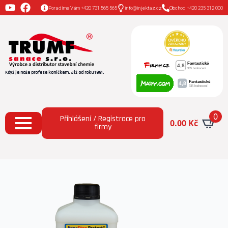
Poradíme Vám +420 731 565 565
info@injektaz.cz
Obchod +420 235 312 000
Když je naše profese koníčkem. Již od roku 1991.
0
Přihlášení / Registrace pro
0.00
Kč
firmy