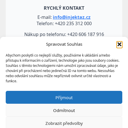
RYCHLÝ KONTAKT
E-mail:
info@injektaz.cz
Telefon: +420 235 312 000
Nákup po telefonu: +420 606 187 916
Spravovat Souhlas
Abychom poskytli co nejlepší služby, používáme k ukládání a/nebo
přístupu k informacím o zařízení, technologie jako jsou soubory cookies.
Souhlas s těmito technologiemi nám umožní zpracovávat údaje, jako je
chování při procházení nebo jedinečná ID na tomto webu. Nesouhlas
nebo odvolání souhlasu může nepříznivě ovlivnit určité vlastnosti a
funkce.
Veškeré údaje, zejména texty a fotografie uvedené na
Příjmout
těchto webových stránkách jsou výtvorem a
vlastnictvím společnosti TRUMF sanace s.r.o.
Odmítnout
představují její know-how a jako takové požívají
ochrany podle autorských práv a předpisů
Zobrazit předvolby
upravujících duševní vlastnictví.