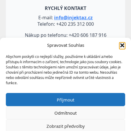
RYCHLÝ KONTAKT
E-mail:
info@injektaz.cz
Telefon: +420 235 312 000
Nákup po telefonu: +420 606 187 916
Spravovat Souhlas
Abychom poskytli co nejlepší služby, používáme k ukládání a/nebo
přístupu k informacím o zařízení, technologie jako jsou soubory cookies.
Souhlas s těmito technologiemi nám umožní zpracovávat údaje, jako je
chování při procházení nebo jedinečná ID na tomto webu. Nesouhlas
nebo odvolání souhlasu může nepříznivě ovlivnit určité vlastnosti a
funkce.
Veškeré údaje, zejména texty a fotografie uvedené na
Příjmout
těchto webových stránkách jsou výtvorem a
vlastnictvím společnosti TRUMF sanace s.r.o.
Odmítnout
představují její know-how a jako takové požívají
ochrany podle autorských práv a předpisů
Zobrazit předvolby
upravujících duševní vlastnictví.