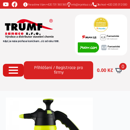
Poradíme Vám +420 731 565 565
info@injektaz.cz
Obchod +420 235 312 000
Když je naše profese koníčkem. Již od roku 1991.
0
Přihlášení / Registrace pro
0.00
Kč
firmy