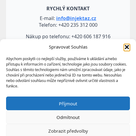
RYCHLÝ KONTAKT
E-mail:
info@injektaz.cz
Telefon: +420 235 312 000
Nákup po telefonu: +420 606 187 916
Spravovat Souhlas
Abychom poskytli co nejlepší služby, používáme k ukládání a/nebo
přístupu k informacím o zařízení, technologie jako jsou soubory cookies.
Souhlas s těmito technologiemi nám umožní zpracovávat údaje, jako je
chování při procházení nebo jedinečná ID na tomto webu. Nesouhlas
nebo odvolání souhlasu může nepříznivě ovlivnit určité vlastnosti a
funkce.
Veškeré údaje, zejména texty a fotografie uvedené na
Příjmout
těchto webových stránkách jsou výtvorem a
vlastnictvím společnosti TRUMF sanace s.r.o.
Odmítnout
představují její know-how a jako takové požívají
ochrany podle autorských práv a předpisů
Zobrazit předvolby
upravujících duševní vlastnictví.