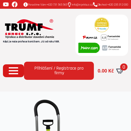
Poradíme Vám +420 731 565 565
info@injektaz.cz
Obchod +420 235 312 000
Když je naše profese koníčkem. Již od roku 1991.
0
Přihlášení / Registrace pro
0.00
Kč
firmy