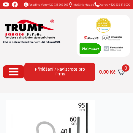
Poradíme Vám +420 731 565 565
info@injektaz.cz
Obchod +420 235 312 000
Když je naše profese koníčkem. Již od roku 1991.
0
Přihlášení / Registrace pro
0.00
Kč
firmy