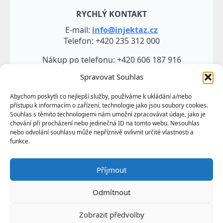
RYCHLÝ KONTAKT
E-mail:
info@injektaz.cz
Telefon: +420 235 312 000
Nákup po telefonu: +420 606 187 916
Spravovat Souhlas
Abychom poskytli co nejlepší služby, používáme k ukládání a/nebo
přístupu k informacím o zařízení, technologie jako jsou soubory cookies.
Souhlas s těmito technologiemi nám umožní zpracovávat údaje, jako je
chování při procházení nebo jedinečná ID na tomto webu. Nesouhlas
nebo odvolání souhlasu může nepříznivě ovlivnit určité vlastnosti a
funkce.
Veškeré údaje, zejména texty a fotografie uvedené na
Příjmout
těchto webových stránkách jsou výtvorem a
vlastnictvím společnosti TRUMF sanace s.r.o.
Odmítnout
představují její know-how a jako takové požívají
ochrany podle autorských práv a předpisů
Zobrazit předvolby
upravujících duševní vlastnictví.