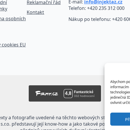
E-mail:
info@injektaz.cz
dní
Reklamační řád
Telefon: +420 235 312 000
nky
Kontakt
na osobních
Nákup po telefonu: +420 60
 cookies EU
Abychom posk
informacím o
technologie
jedinečná I
ovlivnit urči
exty a fotografie uvedené na těchto webových stránkách jso
Př
.r.o. představují její know-how a jako takové požívají ochr