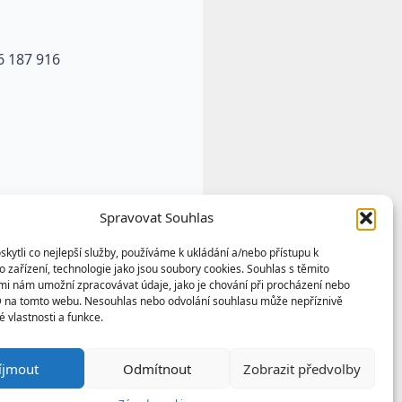
6 187 916
Spravovat Souhlas
ytli co nejlepší služby, používáme k ukládání a/nebo přístupu k
 zařízení, technologie jako jsou soubory cookies. Souhlas s těmito
mi nám umožní zpracovávat údaje, jako je chování při procházení nebo
D na tomto webu. Nesouhlas nebo odvolání souhlasu může nepříznivě
té vlastnosti a funkce.
u výtvorem a vlastnictvím
íjmout
Odmítnout
Zobrazit předvolby
any podle autorských práv a