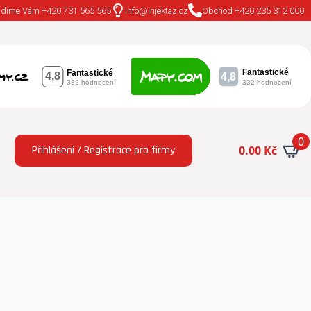
adíme Vám +420 731 565 565
info@injektaz.cz
Obchod +420 235 312 000
0
Přihlášení / Registrace pro firmy
0.00
Kč