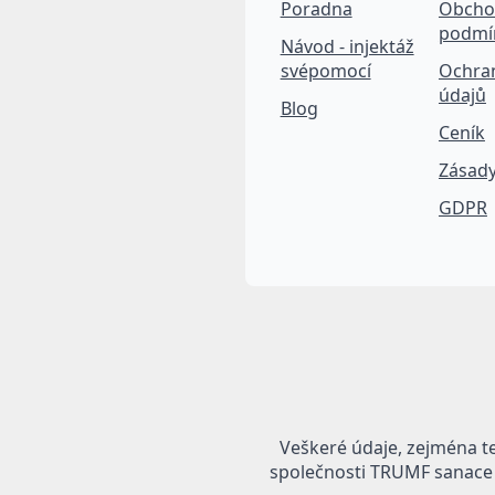
Poradna
Obcho
podmí
Návod - injektáž
svépomocí
Ochra
údajů
Blog
Ceník
Zásady
GDPR
Veškeré údaje, zejména t
společnosti TRUMF sanace s