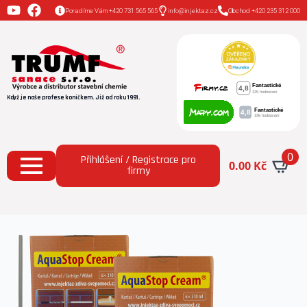
Poradíme Vám +420 731 565 565
info@injektaz.cz
Obchod +420 235 312 000
Když je naše profese koníčkem. Již od roku 1991.
0
Přihlášení / Registrace pro
0.00
Kč
firmy