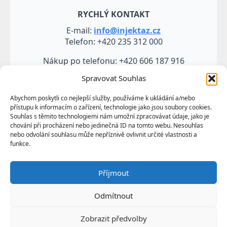
RYCHLÝ KONTAKT
E-mail:
info@injektaz.cz
Telefon: +420 235 312 000
Nákup po telefonu: +420 606 187 916
Spravovat Souhlas
Abychom poskytli co nejlepší služby, používáme k ukládání a/nebo
přístupu k informacím o zařízení, technologie jako jsou soubory cookies.
Souhlas s těmito technologiemi nám umožní zpracovávat údaje, jako je
chování při procházení nebo jedinečná ID na tomto webu. Nesouhlas
nebo odvolání souhlasu může nepříznivě ovlivnit určité vlastnosti a
funkce.
Veškeré údaje, zejména texty a fotografie uvedené na
Příjmout
těchto webových stránkách jsou výtvorem a
vlastnictvím společnosti TRUMF sanace s.r.o.
Odmítnout
představují její know-how a jako takové požívají
ochrany podle autorských práv a předpisů
Zobrazit předvolby
upravujících duševní vlastnictví.