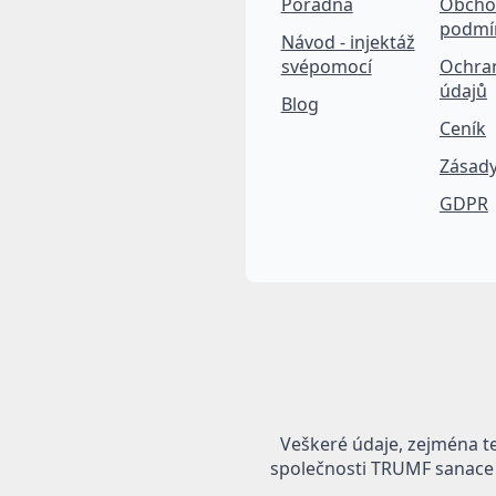
Poradna
Obcho
podmí
Návod - injektáž
svépomocí
Ochra
údajů
Blog
Ceník
Zásady
GDPR
Veškeré údaje, zejména t
společnosti TRUMF sanace s