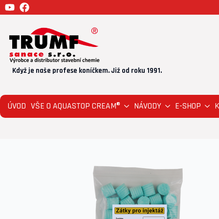
Když je naše profese koníčkem. Již od roku 1991.
ÚVOD
VŠE O AQUASTOP CREAM®
NÁVODY
E-SHOP