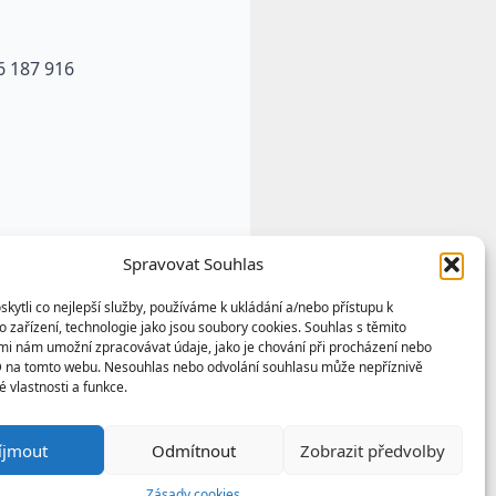
6 187 916
Spravovat Souhlas
ytli co nejlepší služby, používáme k ukládání a/nebo přístupu k
 zařízení, technologie jako jsou soubory cookies. Souhlas s těmito
mi nám umožní zpracovávat údaje, jako je chování při procházení nebo
D na tomto webu. Nesouhlas nebo odvolání souhlasu může nepříznivě
té vlastnosti a funkce.
u výtvorem a vlastnictvím
íjmout
Odmítnout
Zobrazit předvolby
any podle autorských práv a
Zásady cookies