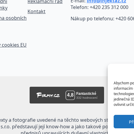
E-mail:
info@injektaz.cz
dní
Reklamační řád
Telefon: +420 235 312 000
nky
Kontakt
na osobních
Nákup po telefonu: +420 60
 cookies EU
Abychom posk
informacím o
technologie
jedinečná I
ovlivnit urči
exty a fotografie uvedené na těchto webových stránkách jso
Př
.r.o. představují její know-how a jako takové požívají ochr
předpisů upravujících duševní vlastnictví.