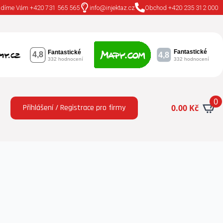
adíme Vám +420 731 565 565
info@injektaz.cz
Obchod +420 235 312 000
0
Přihlášení / Registrace pro firmy
0.00
Kč