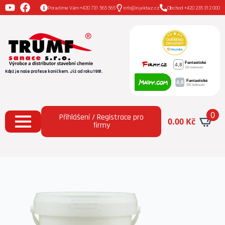
Poradíme Vám +420 731 565 565
info@injektaz.cz
Obchod +420 235 312 000
Když je naše profese koníčkem. Již od roku 1991.
0
Přihlášení / Registrace pro
0.00
Kč
firmy