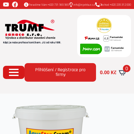
Poradíme Vám +420 731 565 565
info@injektaz.cz
Obchod +420 235 312 000
Když je naše profese koníčkem. Již od roku 1991.
0
Přihlášení / Registrace pro
0.00
Kč
firmy