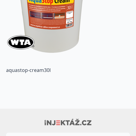
aquastop-cream30l