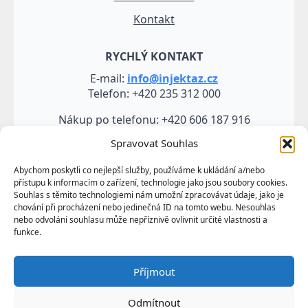
Kontakt
RYCHLÝ KONTAKT
E-mail:
info@injektaz.cz
Telefon: +420 235 312 000
Nákup po telefonu: +420 606 187 916
Spravovat Souhlas
Abychom poskytli co nejlepší služby, používáme k ukládání a/nebo
přístupu k informacím o zařízení, technologie jako jsou soubory cookies.
Souhlas s těmito technologiemi nám umožní zpracovávat údaje, jako je
chování při procházení nebo jedinečná ID na tomto webu. Nesouhlas
nebo odvolání souhlasu může nepříznivě ovlivnit určité vlastnosti a
funkce.
Veškeré údaje, zejména texty a fotografie uvedené na
Příjmout
těchto webových stránkách jsou výtvorem a
vlastnictvím společnosti TRUMF sanace s.r.o.
Odmítnout
představují její know-how a jako takové požívají