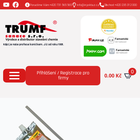
Poradíme Vám +420 731 565 565
info@injektaz.cz
Obchod +420 235 312 000
Když je naše profese koníčkem. Již od roku 1991.
0
Přihlášení / Registrace pro
0.00
Kč
firmy