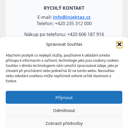
RYCHLÝ KONTAKT
E-mail:
info@injektaz.cz
Telefon: +420 235 312 000
Nákup po telefonu: +420 606 187 916
Spravovat Souhlas
Abychom poskytli co nejlepší služby, používáme k ukládání a/nebo
přístupu k informacím o zařízení, technologie jako jsou soubory cookies.
Souhlas s těmito technologiemi nám umožní zpracovávat údaje, jako je
chování při procházení nebo jedinečná ID na tomto webu. Nesouhlas
nebo odvolání souhlasu může nepříznivě ovlivnit určité vlastnosti a
funkce.
Veškeré údaje, zejména texty a fotografie uvedené na
Příjmout
těchto webových stránkách jsou výtvorem a
vlastnictvím společnosti TRUMF sanace s.r.o.
Odmítnout
představují její know-how a jako takové požívají
ochrany podle autorských práv a předpisů
Zobrazit předvolby
upravujících duševní vlastnictví.