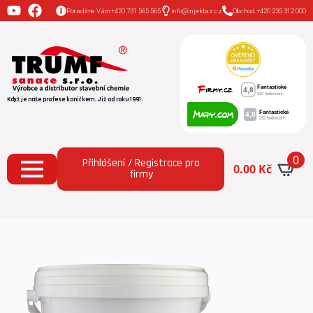
Poradíme Vám +420 731 565 565
info@injektaz.cz
Obchod +420 235 312 000
Když je naše profese koníčkem. Již od roku 1991.
0
Přihlášení / Registrace pro
0.00
Kč
firmy