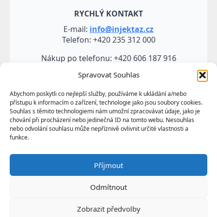
RYCHLÝ KONTAKT
E-mail:
info@injektaz.cz
Telefon: +420 235 312 000
Nákup po telefonu: +420 606 187 916
Spravovat Souhlas
Abychom poskytli co nejlepší služby, používáme k ukládání a/nebo
přístupu k informacím o zařízení, technologie jako jsou soubory cookies.
Souhlas s těmito technologiemi nám umožní zpracovávat údaje, jako je
chování při procházení nebo jedinečná ID na tomto webu. Nesouhlas
nebo odvolání souhlasu může nepříznivě ovlivnit určité vlastnosti a
funkce.
Veškeré údaje, zejména texty a fotografie uvedené na
Příjmout
těchto webových stránkách jsou výtvorem a
vlastnictvím společnosti TRUMF sanace s.r.o.
Odmítnout
představují její know-how a jako takové požívají
ochrany podle autorských práv a předpisů
Zobrazit předvolby
upravujících duševní vlastnictví.