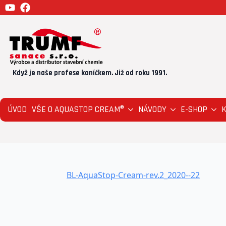
Když je naše profese koníčkem. Již od roku 1991.
ÚVOD
VŠE O AQUASTOP CREAM®
NÁVODY
E-SHOP
BL-AquaStop-Cream-rev.2_2020--22