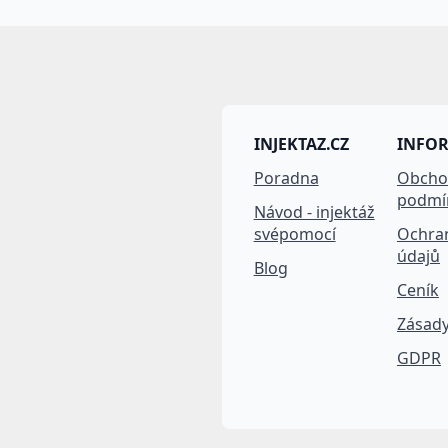
INJEKTAZ.CZ
INFO
Poradna
Obcho
podmí
Návod - injektáž
svépomocí
Ochra
údajů
Blog
Ceník
Zásady
GDPR