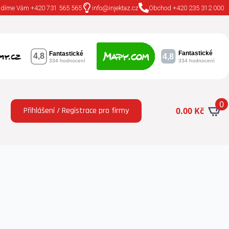
adíme Vám +420 731 565 565
info@injektaz.cz
Obchod +420 235 312 000
0
Přihlášení / Registrace pro firmy
0.00
Kč