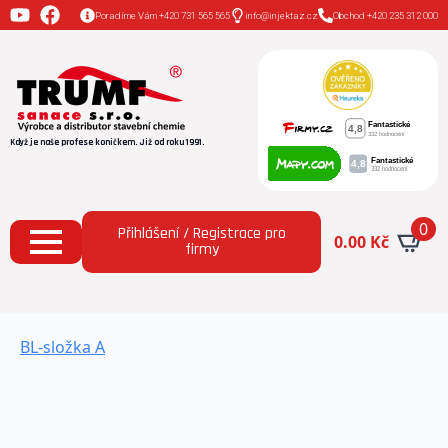
Poradíme Vám +420 731 565 565
info@injektaz.cz
Obchod +420 235 312 000
Když je naše profese koníčkem. Již od roku 1991.
0
Přihlášení / Registrace pro
0.00
Kč
firmy
BL-složka A