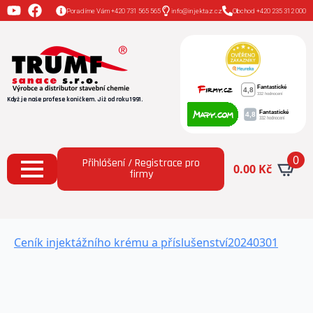
Poradíme Vám +420 731 565 565
info@injektaz.cz
Obchod +420 235 312 000
Když je naše profese koníčkem. Již od roku 1991.
0
Přihlášení / Registrace pro
0.00
Kč
firmy
Ceník injektážního krému a příslušenství20240301