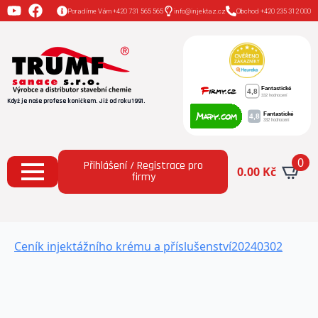
Poradíme Vám +420 731 565 565
info@injektaz.cz
Obchod +420 235 312 000
Když je naše profese koníčkem. Již od roku 1991.
0
Přihlášení / Registrace pro
0.00
Kč
firmy
Ceník injektážního krému a příslušenství20240302