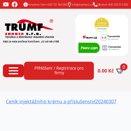
Poradíme Vám +420 731 565 565
info@injektaz.cz
Obchod +420 235 312 000
Když je naše profese koníčkem. Již od roku 1991.
0
Přihlášení / Registrace pro
0.00
Kč
firmy
Ceník injektážního krému a příslušenství20240307