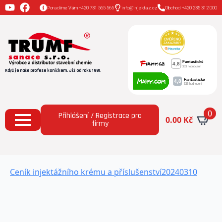
Poradíme Vám +420 731 565 565
info@injektaz.cz
Obchod +420 235 312 000
Když je naše profese koníčkem. Již od roku 1991.
0
Přihlášení / Registrace pro
0.00
Kč
firmy
Ceník injektážního krému a příslušenství20240310