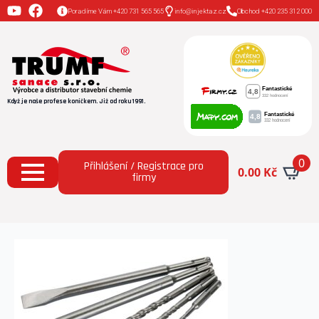
Poradíme Vám +420 731 565 565
info@injektaz.cz
Obchod +420 235 312 000
Když je naše profese koníčkem. Již od roku 1991.
0
Přihlášení / Registrace pro
0.00
Kč
firmy