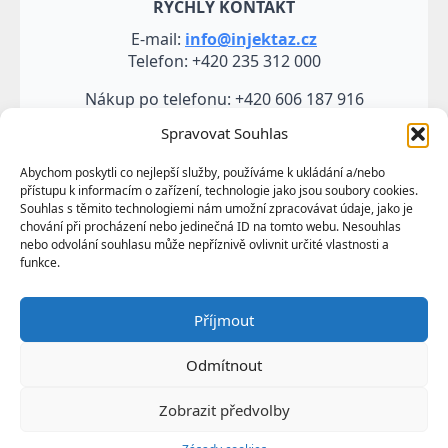
RYCHLÝ KONTAKT
E-mail:
info@injektaz.cz
Telefon: +420 235 312 000
Nákup po telefonu: +420 606 187 916
Spravovat Souhlas
Abychom poskytli co nejlepší služby, používáme k ukládání a/nebo
přístupu k informacím o zařízení, technologie jako jsou soubory cookies.
Souhlas s těmito technologiemi nám umožní zpracovávat údaje, jako je
chování při procházení nebo jedinečná ID na tomto webu. Nesouhlas
nebo odvolání souhlasu může nepříznivě ovlivnit určité vlastnosti a
funkce.
Veškeré údaje, zejména texty a fotografie uvedené na
Příjmout
těchto webových stránkách jsou výtvorem a
vlastnictvím společnosti TRUMF sanace s.r.o.
Odmítnout
představují její know-how a jako takové požívají
ochrany podle autorských práv a předpisů
Zobrazit předvolby
upravujících duševní vlastnictví.