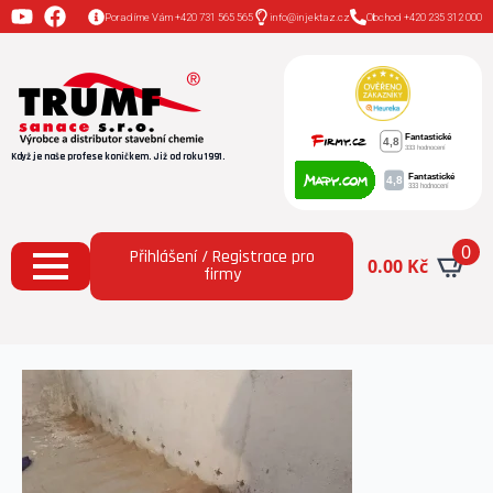
Poradíme Vám +420 731 565 565
info@injektaz.cz
Obchod +420 235 312 000
Když je naše profese koníčkem. Již od roku 1991.
0
Přihlášení / Registrace pro
0.00
Kč
firmy