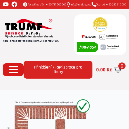
Poradíme Vám +420 731 565 565
info@injektaz.cz
Obchod +420 235 312 000
Když je naše profese koníčkem. Již od roku 1991.
0
Přihlášení / Registrace pro
0.00
Kč
firmy