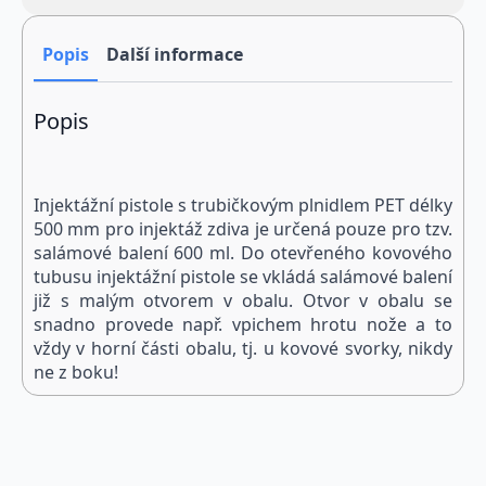
“salám”
s
PET
trubičkou
Popis
Další informace
500
mm
množství
Popis
Injektážní pistole s trubičkovým plnidlem PET délky
500 mm pro injektáž zdiva je určená pouze pro tzv.
salámové balení 600 ml. Do otevřeného kovového
tubusu injektážní pistole se vkládá salámové balení
již s malým otvorem v obalu. Otvor v obalu se
snadno provede např. vpichem hrotu nože a to
vždy v horní části obalu, tj. u kovové svorky, nikdy
ne z boku!