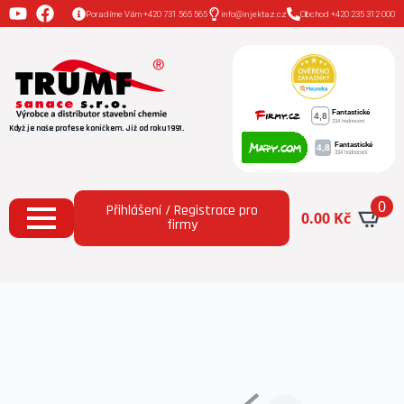
Poradíme Vám +420 731 565 565
info@injektaz.cz
Obchod +420 235 312 000
Když je naše profese koníčkem. Již od roku 1991.
0
Přihlášení / Registrace pro
0.00
Kč
firmy
Domů
Všechny produkty
Injektážní pistole pro
balení “salám” s PET trubičkou 500 mm