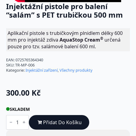
Injektážní pistole pro balení
“salám” s PET trubičkou 500 mm
Aplikační pistole s trubičkovým plnidlem délky 600
®
mm pro injektáž zdiva
Aqua
Stop Cream
určená
pouze pro tzv. salámové balení 600 ml.
EAN:
0725765364340
SKU:
TR-MP-006
Kategorie:
Injektážní zařízení
,
Všechny produkty
300.00
Kč
SKLADEM
Injektážní
pistole
Přidat Do Košíku
pro
balení