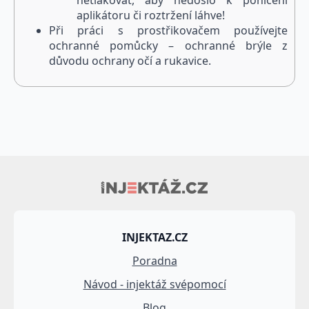
netlakovat, aby nedošlo k poničení
aplikátoru či roztržení láhve!
Při práci s prostřikovačem používejte
ochranné pomůcky – ochranné brýle z
důvodu ochrany očí a rukavice.
INJEKTAZ.CZ
Poradna
Návod - injektáž svépomocí
Blog