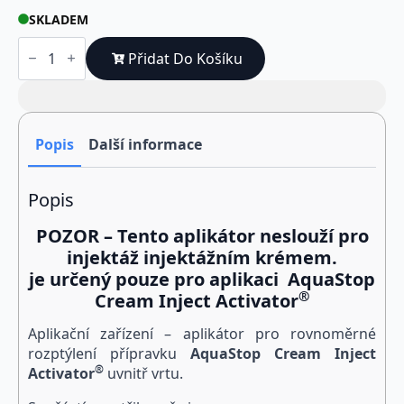
SKLADEM
HOBBY
Prostřikovač
Přidat Do Košíku
vrtů
-
50
cm
(pro
aplikaci
Popis
Další informace
Inject
Activator)
množství
Popis
POZOR – Tento aplikátor neslouží pro
injektáž
injektážním krémem.
je určený pouze pro aplikaci
Aqua
Stop
®
Cream
Inject Activator
Aplikační zařízení – aplikátor pro rovnoměrné
rozptýlení přípravku
Aqua
Stop Cream
Inject
®
Activator
uvnitř vrtu.