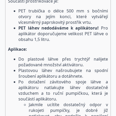
Součástí prostřikovače je:
PET trubička o délce 500 mm s bočními
otvory na jejím konci, které vytvářejí
vícesměrný paprskovitý prostřik vrtu.
PET láhev nedodáváme k aplikátoru!
Pro
aplikátor doporučujeme velikost PET láhve o
obsahu 1,5 litru.
Aplikace:
Do plastové láhve přes trychtýř nalijete
požadované množství aktivátoru.
Plastovou láhev našroubujete na spodní
šroubení aplikátoru a dotáhnete.
Po dotažení závitového spoje láhve a
aplikátoru natlakujte láhev dostatečně
vzduchem a to ruční pumpičkou, která je
součástí aplikátoru.
Jakmile ucítíte dostatečný odpor v
rukojeti pumpičky, je dobré již