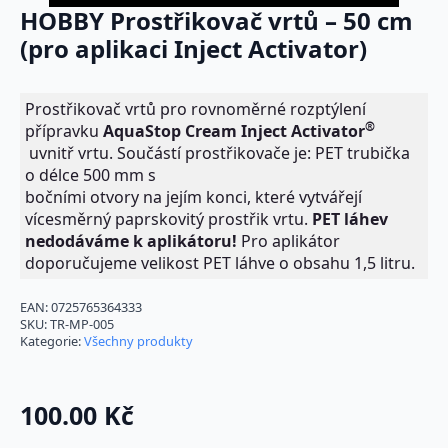
HOBBY Prostřikovač vrtů – 50 cm
(pro aplikaci Inject Activator)
Prostřikovač vrtů pro rovnoměrné rozptýlení
®
přípravku
Aqua
Stop Cream
Inject Activator
uvnitř vrtu. Součástí prostřikovače je: PET trubička
o délce 500 mm s
bočními otvory na jejím konci, které vytvářejí
vícesměrný paprskovitý prostřik vrtu.
PET láhev
nedodáváme k aplikátoru!
Pro aplikátor
doporučujeme velikost PET láhve o obsahu 1,5 litru.
EAN:
0725765364333
SKU:
TR-MP-005
Kategorie:
Všechny produkty
100.00
Kč