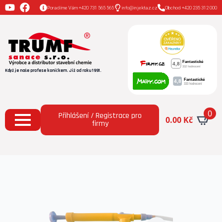
Poradíme Vám +420 731 565 565
info@injektaz.cz
Obchod +420 235 312 000
Když je naše profese koníčkem. Již od roku 1991.
0
Přihlášení / Registrace pro
0.00
Kč
firmy
Domů
Všechny produkty
HOBBY Prostřikovač
vrtů – 50 cm (pro aplikaci Inject Activator)