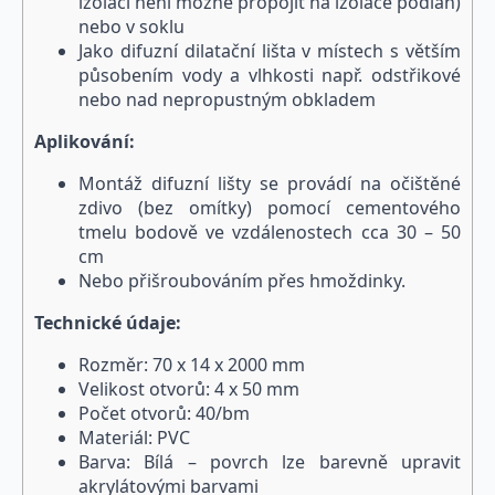
izolaci není možné propojit na izolace podlah)
nebo v soklu
Jako difuzní dilatační lišta v místech s větším
působením vody a vlhkosti např. odstřikové
nebo nad nepropustným obkladem
Aplikování:
Montáž difuzní lišty se provádí na očištěné
zdivo (bez omítky) pomocí cementového
tmelu bodově ve vzdálenostech cca 30 – 50
cm
Nebo přišroubováním přes hmoždinky.
Technické údaje:
Rozměr: 70 x 14 x 2000 mm
Velikost otvorů: 4 x 50 mm
Počet otvorů: 40/bm
Materiál: PVC
Barva: Bílá – povrch lze barevně upravit
akrylátovými barvami