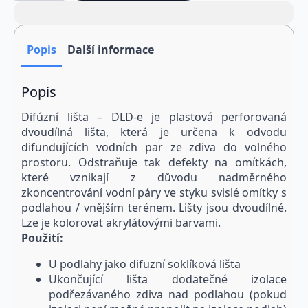
DLD
-
e
(délka
2
Popis
Další informace
m)
množství
Popis
Difúzní lišta – DLD-e je plastová perforovaná
dvoudílná lišta, která je určena k odvodu
difundujících vodních par ze zdiva do volného
prostoru. Odstraňuje tak defekty na omítkách,
které vznikají z důvodu nadměrného
zkoncentrování vodní páry ve styku svislé omítky s
podlahou / vnějším terénem. Lišty jsou dvoudílné.
Lze je kolorovat akrylátovými barvami.
Použití:
U podlahy jako difuzní soklíková lišta
Ukončující lišta dodatečné izolace
podřezávaného zdiva nad podlahou (pokud