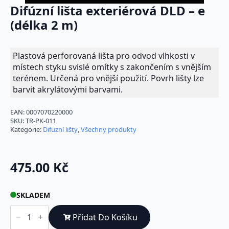
Difúzní lišta exteriérová DLD – e
(délka 2 m)
Plastová perforovaná lišta pro odvod vlhkosti v
místech styku svislé omítky s zakončením s vnějším
terénem. Určená pro vnější použití. Povrh lišty lze
barvit akrylátovými barvami.
EAN:
0007070220000
SKU:
TR-PK-011
Kategorie:
Difuzní lišty
,
Všechny produkty
475.00
Kč
SKLADEM
Difúzní
lišta
Přidat Do Košíku
exteriérová