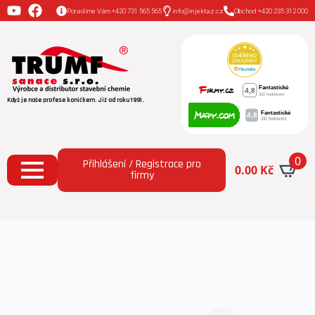
Poradíme Vám +420 731 565 565
info@injektaz.cz
Obchod +420 235 312 000
Když je naše profese koníčkem. Již od roku 1991.
0
Přihlášení / Registrace pro
0.00
Kč
firmy
Domů
Všechny produkty
Difúzní lišta exteriérová
DLD – e (délka 2 m)