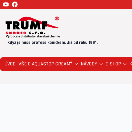
Když je naše profese koníčkem. Již od roku 1991.
ÚVOD
VŠE O AQUASTOP CREAM®
NÁVODY
E-SHOP
Domů
Všechny produkty
Injektážní 