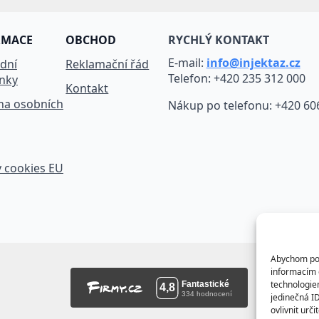
RMACE
OBCHOD
RYCHLÝ KONTAKT
E-mail:
info@injektaz.cz
dní
Reklamační řád
Telefon: +420 235 312 000
nky
Kontakt
na osobních
Nákup po telefonu: +420 60
 cookies EU
Abychom posk
informacím o
technologie
jedinečná I
ovlivnit urči