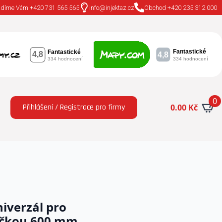
adíme Vám +420 731 565 565
info@injektaz.cz
Obchod +420 235 312 000
0
Přihlášení / Registrace pro firmy
0.00
Kč
niverzál pro
bičkou 600 mm