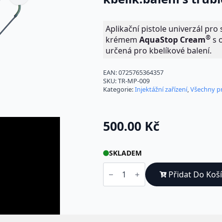
Aplikační pistole univerzál pro 
®
krémem
Aqua
Stop Cream
s 
určená pro kbelíkové balení.
EAN:
0725765364357
SKU:
TR-MP-009
Kategorie:
Injektážní zařízení
,
Všechny p
500.00
Kč
SKLADEM
Injektážní
pistole
Přidat Do Koš
Univerzál
pro
kbelík.balení
s
trubičkou
600