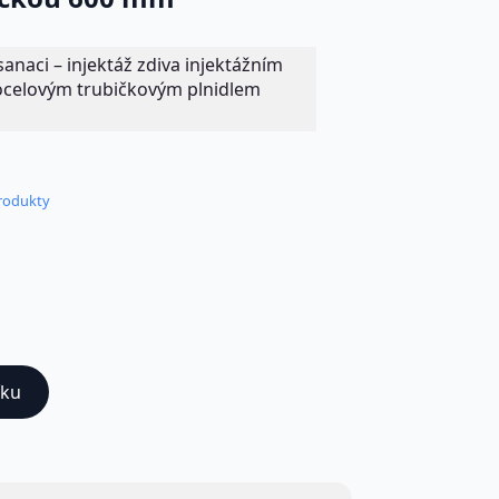
sanaci – injektáž zdiva injektážním
ocelovým trubičkovým plnidlem
rodukty
íku