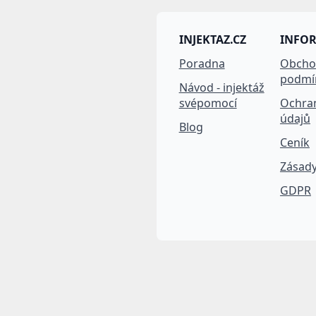
INJEKTAZ.CZ
INFO
Poradna
Obcho
podmí
Návod - injektáž
svépomocí
Ochra
údajů
Blog
Ceník
Zásady
GDPR