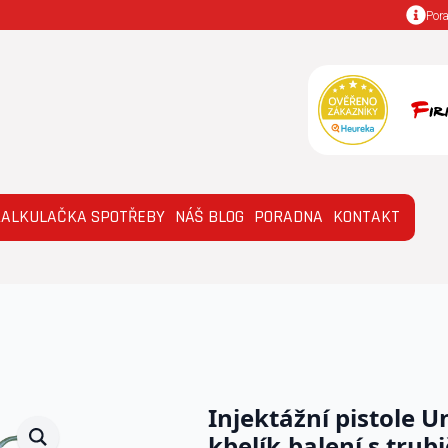
Por
KALKULAČKA SPOTŘEBY
NÁŠ BLOG
PORADNA
KONTAKT
pistole Univerzál pro kbelík.balení s trubičkou 600 mm
Injektážní pistole U
kbelík.balení s tru