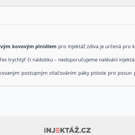
mm
množství
čkovým kovovým plnidlem
pro injektáž zdiva je určená pro k
 přes trychtýř či nádobku – nedoporučujeme nalévání injek
pakovaným postupným stlačováním páky pistole pro posun p