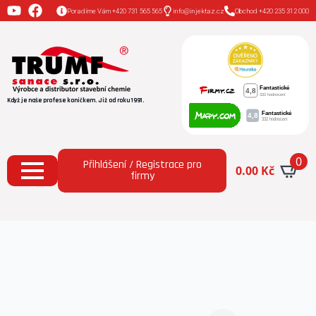
Poradíme Vám +420 731 565 565
info@injektaz.cz
Obchod +420 235 312 000
Když je naše profese koníčkem. Již od roku 1991.
0
Přihlášení / Registrace pro
0.00
Kč
firmy
Domů
Všechny produkty
JUPOL Classic
Paropropustná malířská barva – bílá 15 l.